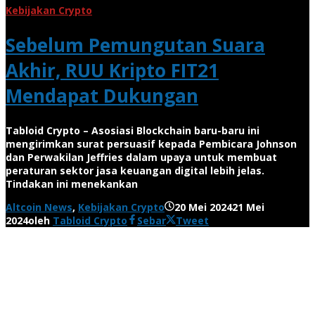
Kebijakan Crypto
Sebelum Pemungutan Suara
Akhir, RUU Kripto FIT21
Mendapat Dukungan
Tabloid Crypto – Asosiasi Blockchain baru-baru ini
mengirimkan surat persuasif kepada Pembicara Johnson
dan Perwakilan Jeffries dalam upaya untuk membuat
peraturan sektor jasa keuangan digital lebih jelas.
Tindakan ini menekankan
Altcoin News
,
Kebijakan Crypto
20 Mei 2024
21 Mei
2024
oleh
Tabloid Crypto
Sebar
Tweet