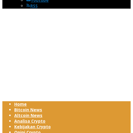
Youtube
RSS
Home
Bitcoin News
Altcoin News
Analisa Crypto
Kebijakan Crypto
Opini Crypto