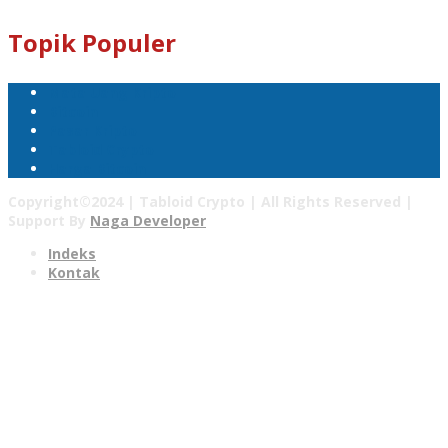
Topik Populer
Mata Uang Kripto
Bitcoin
Pasar Kripto
Tabloid Crypto
Harga Bitcoin
Copyright©2024 | Tabloid Crypto | All Rights Reserved |
Support By
Naga Developer
Indeks
Kontak