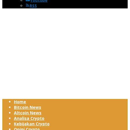
Youtube
RSS
Home
Bitcoin News
Altcoin News
Analisa Crypto
Kebijakan Crypto
Opini Crypto