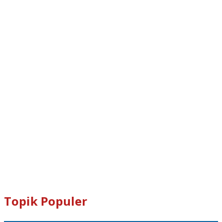
Dogecoin : D8ndXCX8S76Rp1iVcda5Zq96RT9q7eXbjX
Kami Juga Menerima Donasi Dalam Bentuk Dogecoin Untuk
Pengembangan Tabloid Crypto News.
Email : tabloidcrypto@gmail.com
Topik Populer