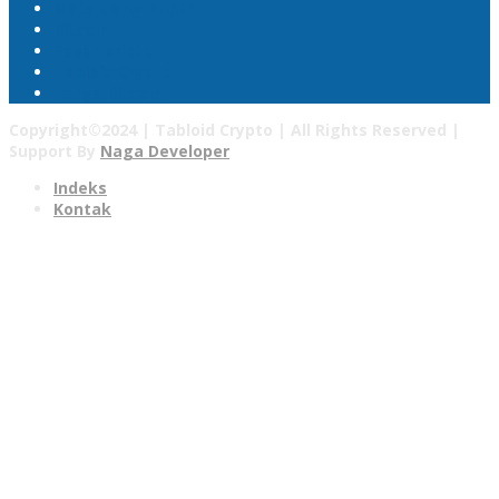
Mata Uang Kripto
Bitcoin
Pasar Kripto
Tabloid Crypto
Harga Bitcoin
Copyright©2024 | Tabloid Crypto | All Rights Reserved |
Support By
Naga Developer
Indeks
Kontak