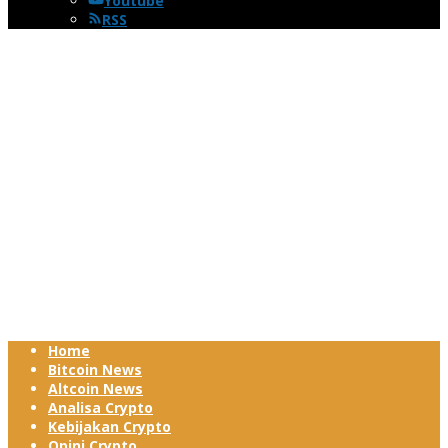
Youtube
RSS
Home
Bitcoin News
Altcoin News
Analisa Crypto
Kebijakan Crypto
Opini Crypto