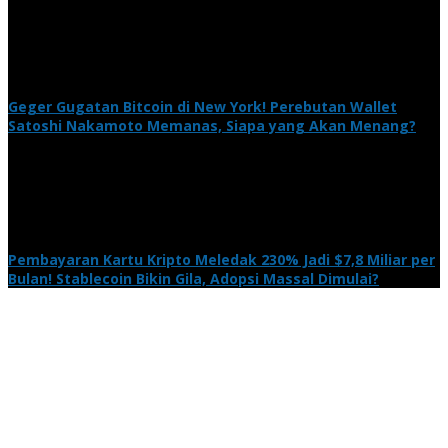
Geger Gugatan Bitcoin di New York! Perebutan Wallet
Satoshi Nakamoto Memanas, Siapa yang Akan Menang?
Pembayaran Kartu Kripto Meledak 230% Jadi $7,8 Miliar per
Bulan! Stablecoin Bikin Gila, Adopsi Massal Dimulai?