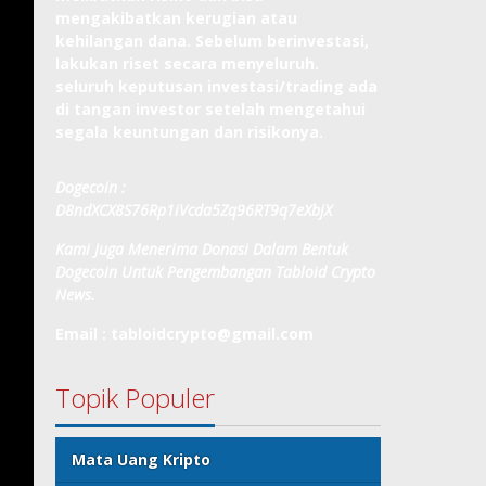
mengakibatkan kerugian atau
kehilangan dana. Sebelum berinvestasi,
lakukan riset secara menyeluruh.
seluruh keputusan investasi/trading ada
di tangan investor setelah mengetahui
segala keuntungan dan risikonya.
Dogecoin :
D8ndXCX8S76Rp1iVcda5Zq96RT9q7eXbjX
Kami Juga Menerima Donasi Dalam Bentuk
Dogecoin Untuk Pengembangan Tabloid Crypto
News.
Email : tabloidcrypto@gmail.com
Topik Populer
Mata Uang Kripto