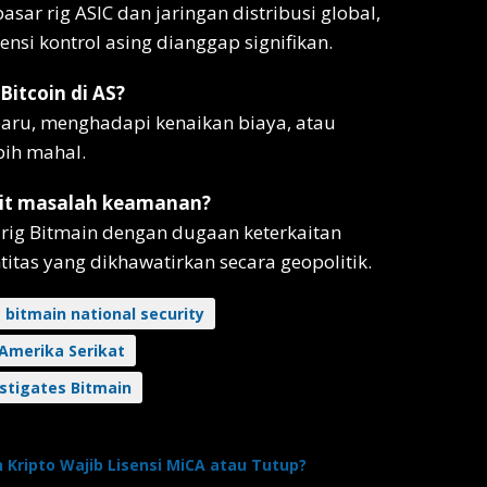
sar rig ASIC dan jaringan distribusi global,
ensi kontrol asing dianggap signifikan.
itcoin di AS?
 baru, menghadapi kenaikan biaya, atau
ebih mahal.
ait masalah keamanan?
rig Bitmain dengan dugaan keterkaitan
itas yang dikhawatirkan secara geopolitik.
bitmain national security
Amerika Serikat
stigates Bitmain
 Kripto Wajib Lisensi MiCA atau Tutup?