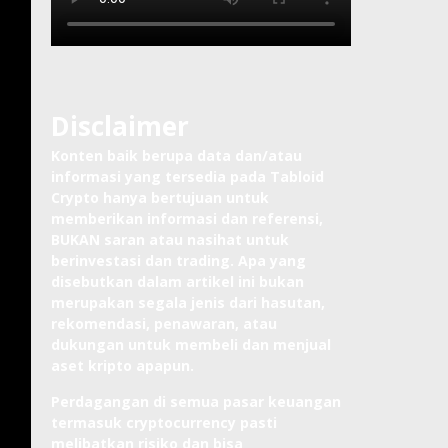
Disclaimer
Konten baik berupa data dan/atau
informasi yang tersedia pada Tabloid
Crypto hanya bertujuan untuk
memberikan informasi dan referensi,
BUKAN saran atau nasihat untuk
berinvestasi dan trading. Apa yang
disebutkan dalam artikel ini bukan
merupakan segala jenis dari hasutan,
rekomendasi, penawaran, atau
dukungan untuk membeli dan menjual
aset kripto apapun.
Perdagangan di semua pasar keuangan
termasuk cryptocurrency pasti
melibatkan risiko dan bisa