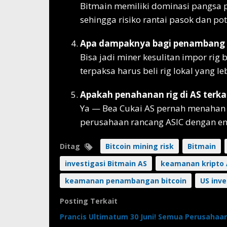
Bitmain memiliki dominasi pangsa pa
sehingga risiko rantai pasok dan pot
Apa dampaknya bagi penambang B
Bisa jadi miner kesulitan impor rig
terpaksa harus beli rig lokal yang l
Apakah penahanan rig di AS terk
Ya — Bea Cukai AS pernah menahan 
perusahaan rancang ASIC dengan ent
Ditag
Bitcoin mining risk
Bitmain
investigasi Bitmain AS
keamanan kripto 
keamanan penambangan bitcoin
US inve
Posting Terkait
Prancis Ultimatum 30 Juni! Semua Perusahaan