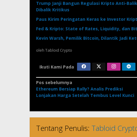
Trump Janji Bangun Regulasi Kripto Anti-Balik
Dibalik Kritikus
Paus Kirim Peringatan Keras ke Investor Kripto!
Fed & Kripto: State of Rates, Liquidity, dan B
Kevin Warsh, Pemilik Bitcoin, Dilantik Jadi Ke
oleh
Tabloid Crypto
Ikuti Kami Pada
Navigasi
Pos sebelumnya
Ethereum Bersiap Rally? Analis Prediksi
pos
Lonjakan Harga Setelah Tembus Level Kunci
Tentang Penulis:
Tabloid Crypt