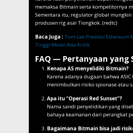
memaksa Bitmain serta kompetitornya mel
Sementara itu, regulator global mungki
produsen rig asal Tiongkok. (redtc)
Baca Juga :
Tom Lee Prediksi Ethereum M
Tinggi Meski Ada Kritik
FAQ — Pertanyaan yang S
Kenapa AS menyelidiki Bitmain?
Karena adanya dugaan bahwa ASIC Bi
menimbulkan risiko spionase atau sa
Apa itu “Operasi Red Sunset”?
Nama sandi penyelidikan yang diseb
bahaya keamanan dari perangkat 
Bagaimana Bitmain bisa jadi ris