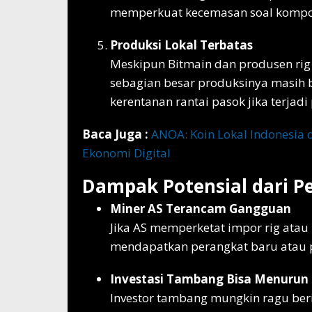
memperkuat kecemasan soal kompon
Produksi Lokal Terbatas
Meskipun Bitmain dan produsen rig T
sebagian besar produksinya masih b
kerentanan rantai pasok jika terjadi 
Baca Juga :
ANOA: Koin Lokal Indonesia
Ekonomi Digital
Dampak Potensial dari P
Miner AS Terancam Gangguan
Jika AS memperketat impor rig atau 
mendapatkan perangkat baru atau p
Investasi Tambang Bisa Menurun
Investor tambang mungkin ragu berin