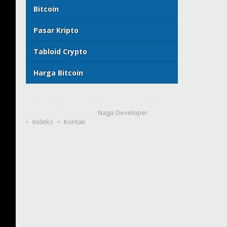
Bitcoin
Pasar Kripto
Tabloid Crypto
Harga Bitcoin
Copyright©2024 | Tabloid Crypto | All Rights
Reserved | Support By
Naga Developer
Indeks
Kontak