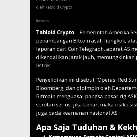
Tabloid
oleh
Tabloid Crypto
Crypto
Ilustrasi
Tabloid Crypto
– Pemerintah Amerika Se
penambangan Bitcoin asal Tiongkok, at
laporan dari CoinTelegraph, aparat AS m
dikendalikan jarak jauh, memungkinkan p
listrik.
Penyelidikan ini disebut “Operasi Red S
Bloomberg, dan dipimpin oleh Departem
Bitmain menguasai pangsa pasar rig ASIC
sorotan serius: jika benar, maka risiko s
juga pada keamanan nasional AS.
Apa Saja Tuduhan & Kek