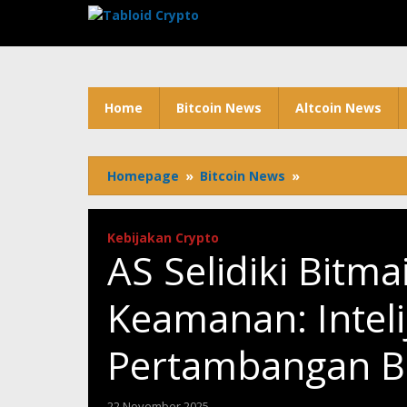
Lewati
ke
konten
Home
Bitcoin News
Altcoin News
Homepage
»
Bitcoin News
»
AS
Selidiki
Bitmain
Karena
Kebijakan Crypto
Risiko
AS Selidiki Bitma
Keamanan:
Intelijen
Keamanan: Inteli
dan
Infrastruktur
Pertambangan Bi
Pertambangan
Bitcoin
Terancam?
22 November 2025
oleh