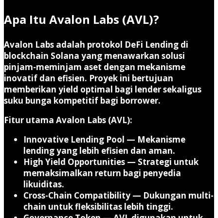
Apa Itu Avalon Labs (AVL)?
Avalon Labs adalah protokol
DeFi Lending
di
blockchain Solana yang menawarkan solusi
pinjam-meminjam aset dengan mekanisme
inovatif dan efisien. Proyek ini bertujuan
memberikan yield optimal bagi lender sekaligus
suku bunga kompetitif bagi borrower.
Fitur utama Avalon Labs (AVL):
Innovative Lending Pool
— Mekanisme
lending yang lebih efisien dan aman.
High Yield Opportunities
— Strategi untuk
memaksimalkan return bagi penyedia
likuiditas.
Cross-Chain Compatibility
— Dukungan multi-
chain untuk fleksibilitas lebih tinggi.
Governance Token
— AVL digunakan untuk