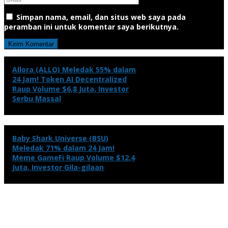
Simpan nama, email, dan situs web saya pada
peramban ini untuk komentar saya berikutnya.
Allora (ALLO) Meledak 55% dalam
24 Jam! Token AI Decentralized
Raup Volume $6,8 Juta, Investor
Serbu Massal
Baby Shark Universe (BSU)
Meledak 71% dalam 24 Jam!
Meme GameFi Raup Volume $12,4
Juta, Investor Gila-gilaan