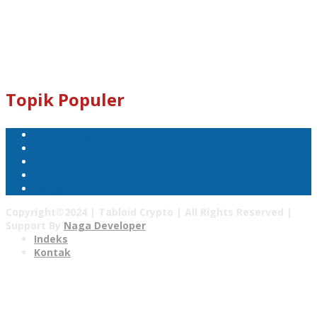
Dogecoin : D8ndXCX8S76Rp1iVcda5Zq96RT9q7eXbjX
Kami Juga Menerima Donasi Dalam Bentuk Dogecoin Untuk
Pengembangan Tabloid Crypto News.
Email : tabloidcrypto@gmail.com
Topik Populer
Mata Uang Kripto
Bitcoin
Pasar Kripto
Tabloid Crypto
Harga Bitcoin
Copyright©2024 | Tabloid Crypto | All Rights Reserved |
Support By
Naga Developer
Indeks
Kontak