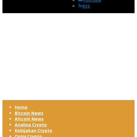
Youtube
RSS
Home
Bitcoin News
Altcoin News
Analisa Crypto
Kebijakan Crypto
Opini Crypto