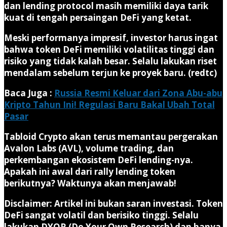
dan lending protocol masih memiliki daya tarik
kuat di tengah persaingan DeFi yang ketat.
Meski performanya impresif, investor harus ingat
bahwa token DeFi memiliki volatilitas tinggi dan
risiko yang tidak kalah besar. Selalu lakukan riset
mendalam sebelum terjun ke proyek baru. (redtc)
Baca Juga :
Russia Resmi Keluar dari Zona Abu-abu
Kripto Tahun Ini! Regulasi Baru Bakal Ubah Total
Pasar
Tabloid Crypto akan terus memantau pergerakan
Avalon Labs (AVL), volume trading, dan
perkembangan ekosistem DeFi lending-nya.
Apakah ini awal dari rally lending token
berikutnya? Waktunya akan menjawab!
Disclaimer:
Artikel ini bukan saran investasi. Token
DeFi sangat volatil dan berisiko tinggi. Selalu
lakukan DYOR (Do Your Own Research) dan hanya