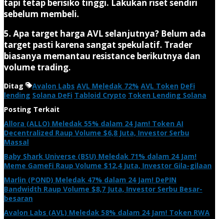
tapi tetap berisiko tinggi. Lakukan riset sendiri
sebelum membeli.
5. Apa target harga AVL selanjutnya?
Belum ada
target pasti karena sangat spekulatif. Trader
biasanya memantau resistance berikutnya dan
volume trading.
Ditag
Avalon Labs
AVL Meledak 72%
AVL Token
DeFi
lending
Solana DeFi
Tabloid Crypto
Token Lending Solana
Posting Terkait
Allora (ALLO) Meledak 55% dalam 24 Jam! Token AI
Decentralized Raup Volume $6,8 Juta, Investor Serbu
Massal
Baby Shark Universe (BSU) Meledak 71% dalam 24 Jam!
Meme GameFi Raup Volume $12,4 Juta, Investor Gila-gilaan
Marlin (POND) Meledak 47% dalam 24 Jam! DePIN
Bandwidth Raup Volume $8,7 Juta, Investor Serbu Besar-
besaran
Avalon Labs (AVL) Meledak 58% dalam 24 Jam! Token RWA