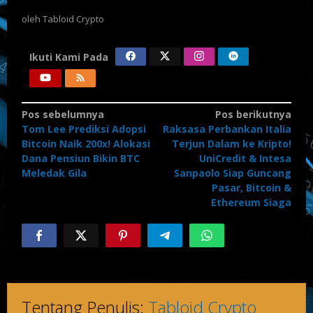
oleh
Tabloid Crypto
Ikuti Kami Pada
Navigasi
Pos sebelumnya
Pos berikutnya
Tom Lee Prediksi Adopsi
Raksasa Perbankan Italia
pos
Bitcoin Naik 200x! Alokasi
Terjun Dalam ke Kripto!
Dana Pensiun Bikin BTC
UniCredit & Intesa
Meledak Gila
Sanpaolo Siap Guncang
Pasar, Bitcoin &
Ethereum Siaga
Tentang Penulis:
Tabloid Crypto