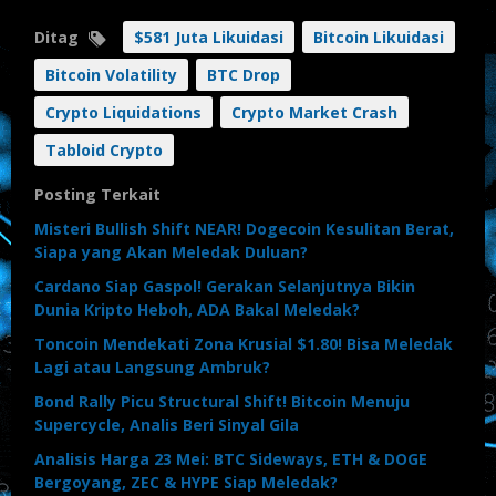
Ditag
$581 Juta Likuidasi
Bitcoin Likuidasi
Bitcoin Volatility
BTC Drop
Crypto Liquidations
Crypto Market Crash
Tabloid Crypto
Posting Terkait
Misteri Bullish Shift NEAR! Dogecoin Kesulitan Berat,
Siapa yang Akan Meledak Duluan?
Cardano Siap Gaspol! Gerakan Selanjutnya Bikin
Dunia Kripto Heboh, ADA Bakal Meledak?
Toncoin Mendekati Zona Krusial $1.80! Bisa Meledak
Lagi atau Langsung Ambruk?
Bond Rally Picu Structural Shift! Bitcoin Menuju
Supercycle, Analis Beri Sinyal Gila
Analisis Harga 23 Mei: BTC Sideways, ETH & DOGE
Bergoyang, ZEC & HYPE Siap Meledak?