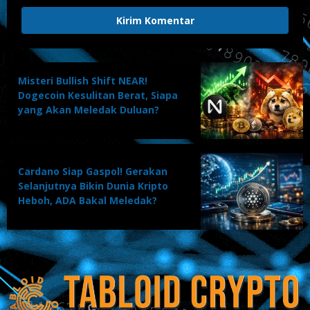
Misteri Bullish Shift NEAR!
Dogecoin Kesulitan Berat, Siapa
yang Akan Meledak Duluan?
Cardano Siap Gaspol! Gerakan
Selanjutnya Bikin Dunia Kripto
Heboh, ADA Bakal Meledak?