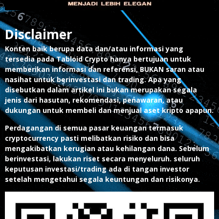
Disclaimer
Konten baik berupa data dan/atau informasi yang
tersedia pada Tabloid Crypto hanya bertujuan untuk
memberikan informasi dan referensi, BUKAN saran atau
nasihat untuk berinvestasi dan trading. Apa yang
disebutkan dalam artikel ini bukan merupakan segala
jenis dari hasutan, rekomendasi, penawaran, atau
dukungan untuk membeli dan menjual aset kripto apapun.
Perdagangan di semua pasar keuangan termasuk
cryptocurrency pasti melibatkan risiko dan bisa
mengakibatkan kerugian atau kehilangan dana. Sebelum
berinvestasi, lakukan riset secara menyeluruh. seluruh
keputusan investasi/trading ada di tangan investor
setelah mengetahui segala keuntungan dan risikonya.