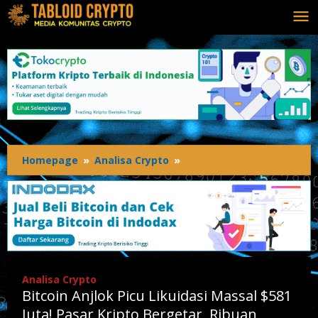
Lewati
ke
konten
Homepage
»
Analisa Crypto
»
Bitcoin
Anjlok
Picu
Likuidasi
Massal
$581
Juta!
Pasar
Analisa Crypto
Kripto
Bitcoin Anjlok Picu Likuidasi Massal $581
Bergetar,
Ribuan
Juta! Pasar Kripto Bergetar, Ribuan