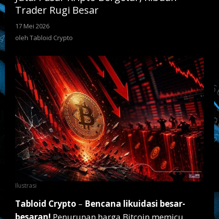
Trader
Trader Rugi Besar
Rugi
Besar
17 Mei 2026
oleh
Tabloid
oleh
Tabloid Crypto
Crypto
Ilustrasi
Tabloid Crypto
–
Bencana likuidasi besar-
besaran!
Penurunan harga Bitcoin memicu