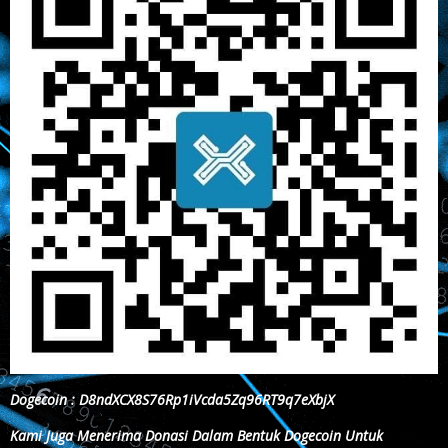
Dogecoin : D8ndXCX8S76Rp1iVcda5Zq96RT9q7eXbjX
Kami Juga Menerima Donasi Dalam Bentuk Dogecoin Untuk