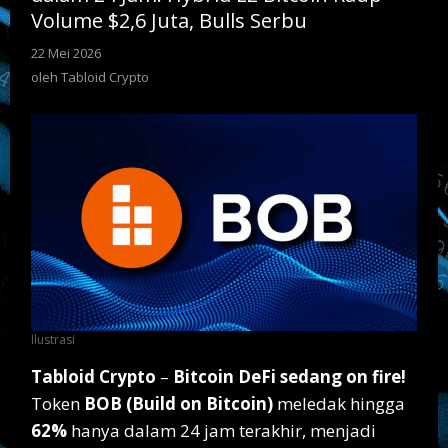
Bitcoin
Volume $2,6 Juta, Bulls Serbu
Raup
Volume
22 Mei 2026
oleh
$2,6
Tabloid
oleh
Tabloid Crypto
Crypto
Juta,
Bulls
Serbu
Ilustrasi
Tabloid Crypto
–
Bitcoin DeFi sedang on fire!
Token
BOB (Build on Bitcoin)
meledak hingga
62%
hanya dalam 24 jam terakhir, menjadi