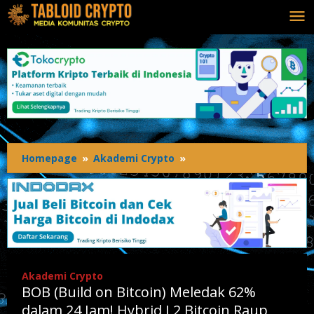
Lewati
ke
konten
Homepage
»
Akademi Crypto
»
BOB
(Build
on
Bitcoin)
Meledak
62%
dalam
24
Akademi Crypto
Jam!
BOB (Build on Bitcoin) Meledak 62%
Hybrid
L2
dalam 24 Jam! Hybrid L2 Bitcoin Raup