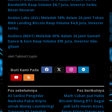
Bandwidth Raup Volume $8,7 Juta, Investor Serbu
Besar-besaran
Avalon Labs (AVL) Meledak 58% dalam 24 Jam! Token
RWA Lending Bitcoin Raup Volume $4,8 Juta, Investor
Serbu
Audiera (BEAT) Meledak 65% dalam 24 Jam! GameFi
Dance & Earn Raup Volume $95 Juta, Investor Gila-
gilaan
oleh
Tabloid Crypto
Ikuti Kami Pada
Navigasi
Pos sebelumnya
Pos berikutnya
AS Sanksi Pengedar
Mark Cuban Jual Habis
pos
Narkoba Pakai Kripto
Bitcoin! Bilang BTC Gagal
untuk Money Laundering!
Jadi Safe Haven Asset,
Treasury AS Semakin
Pasar Kripto Diguncang