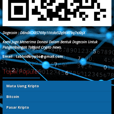
Dogecoin : D8ndXCX8S76Rp1iVcda5Zq96RT9q7eXbjX
Kami Juga Menerima Donasi Dalam Bentuk Dogecoin Untuk
Pengembangan Tabloid Crypto News.
Email : tabloidcrypto@gmail.com
Topik Populer
Mata Uang Kripto
Bitcoin
Pasar Kripto