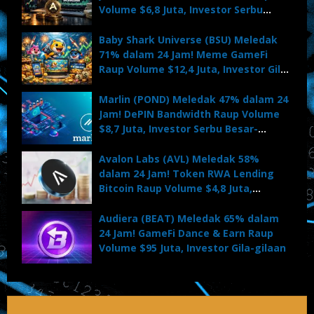
Volume $6,8 Juta, Investor Serbu
Massal
Baby Shark Universe (BSU) Meledak
71% dalam 24 Jam! Meme GameFi
Raup Volume $12,4 Juta, Investor Gila-
gilaan
Marlin (POND) Meledak 47% dalam 24
Jam! DePIN Bandwidth Raup Volume
$8,7 Juta, Investor Serbu Besar-
besaran
Avalon Labs (AVL) Meledak 58%
dalam 24 Jam! Token RWA Lending
Bitcoin Raup Volume $4,8 Juta,
Investor Serbu
Audiera (BEAT) Meledak 65% dalam
24 Jam! GameFi Dance & Earn Raup
Volume $95 Juta, Investor Gila-gilaan