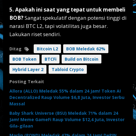
5. Apakah ini saat yang tepat untuk membeli
BOB?
Sangat spekulatif dengan potensi tinggi di
narasi BTC L2, tapi volatilitas juga besar.
Lakukan riset sendiri.
Ditag
Bitcoin L2
BOB Meledak 62%
BOB Token
BTCFi
Build on Bitcoin
Hybrid Layer 2
Tabloid Crypto
Posting Terkait
Allora (ALLO) Meledak 55% dalam 24 Jam! Token AI
Decentralized Raup Volume $6,8 Juta, Investor Serbu
Massal
Baby Shark Universe (BSU) Meledak 71% dalam 24
Jam! Meme GameFi Raup Volume $12,4 Juta, Investor
Gila-gilaan
Marlin (POND) Meledak 47% dalam 24 Jam! DePIN