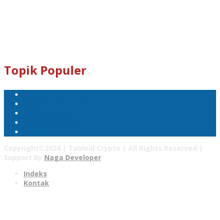
Dogecoin : D8ndXCX8S76Rp1iVcda5Zq96RT9q7eXbjX
Kami Juga Menerima Donasi Dalam Bentuk Dogecoin Untuk
Pengembangan Tabloid Crypto News.
Email : tabloidcrypto@gmail.com
Topik Populer
Mata Uang Kripto
Bitcoin
Pasar Kripto
Tabloid Crypto
Harga Bitcoin
Copyright©2024 | Tabloid Crypto | All Rights Reserved |
Support By
Naga Developer
Indeks
Kontak