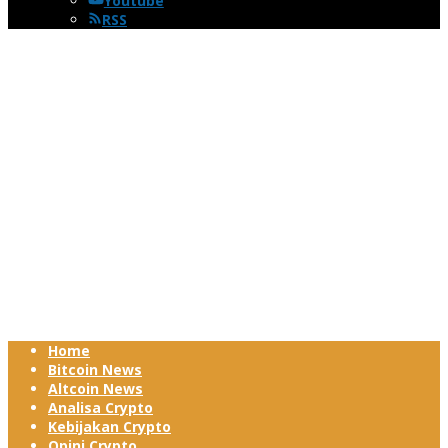
Youtube
RSS
Home
Bitcoin News
Altcoin News
Analisa Crypto
Kebijakan Crypto
Opini Crypto