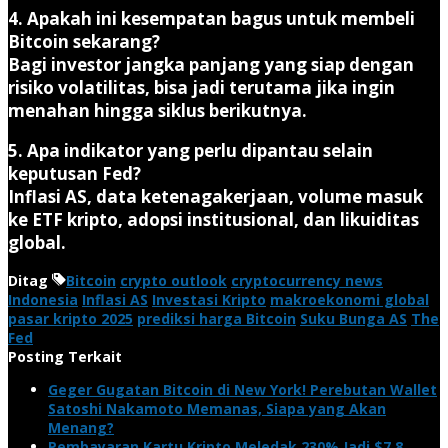
4. Apakah ini kesempatan bagus untuk membeli
Bitcoin sekarang?
Bagi investor jangka panjang yang siap dengan
risiko volatilitas, bisa jadi terutama jika ingin
menahan hingga siklus berikutnya.
5. Apa indikator yang perlu dipantau selain
keputusan Fed?
Inflasi AS, data ketenagakerjaan, volume masuk
ke ETF kripto, adopsi institusional, dan likuiditas
global.
Ditag
Bitcoin
crypto outlook
cryptocurrency news
Indonesia
Inflasi AS
Investasi Kripto
makroekonomi global
pasar kripto 2025
prediksi harga Bitcoin
Suku Bunga AS
The
Fed
Posting Terkait
Geger Gugatan Bitcoin di New York! Perebutan Wallet
Satoshi Nakamoto Memanas, Siapa yang Akan
Menang?
Pembayaran Kartu Kripto Meledak 230% Jadi $7,8