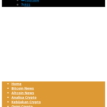
Youtube
RSS
Home
Bitcoin News
Altcoin News
Analisa Crypto
Kebijakan Crypto
Opini Crypto