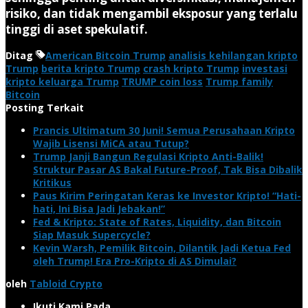
risiko, dan tidak mengambil eksposur yang terlalu
tinggi di aset spekulatif.
Ditag
American Bitcoin Trump
analisis kehilangan kripto
Trump
berita kripto Trump
crash kripto Trump
investasi
kripto keluarga Trump
TRUMP coin loss
Trump family
Bitcoin
Posting Terkait
Prancis Ultimatum 30 Juni! Semua Perusahaan Kripto
Wajib Lisensi MiCA atau Tutup?
Trump Janji Bangun Regulasi Kripto Anti-Balik!
Struktur Pasar AS Bakal Future-Proof, Tak Bisa Dibalik
Kritikus
Paus Kirim Peringatan Keras ke Investor Kripto! “Hati-
hati, Ini Bisa Jadi Jebakan!”
Fed & Kripto: State of Rates, Liquidity, dan Bitcoin
Siap Masuk Supercycle?
Kevin Warsh, Pemilik Bitcoin, Dilantik Jadi Ketua Fed
oleh Trump! Era Pro-Kripto di AS Dimulai?
oleh
Tabloid Crypto
Ikuti Kami Pada