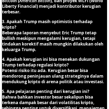
Bitcoin (
American Bitcoin
), dan proyek WLFI (World
Liberty Financial) menjadi kontributor kerugian
terbesar.
3. Apakah Trump masih optimistis terhadap
kripto?
Beberapa laporan menyebut Eric Trump tetap
bullish meskipun mengalami kerugian, tetapi
tindakan korektif masih mungkin dilakukan oleh
keluarga Trump.
4. Apakah kerugian ini bisa menekan dukungan
Trump terhadap regulasi kripto?
Potensi risiko itu ada. Kerugian besar bisa
mendorong peninjauan ulang strateginya dalam
mendukung kripto di arena politik atau investasi.
5. Apa pelajaran penting dari kerugian ini?
Bahwa bahkan investor besar sekalipun bisa
terkena dampak besar dari volatilitas kripto,
sehingga penting untuk diversifikasi, manajemen