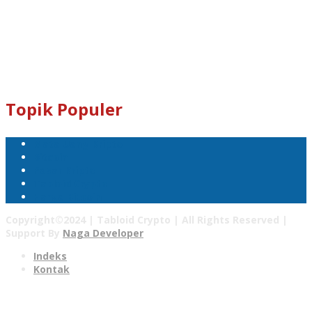
Dogecoin : D8ndXCX8S76Rp1iVcda5Zq96RT9q7eXbjX
Kami Juga Menerima Donasi Dalam Bentuk Dogecoin Untuk
Pengembangan Tabloid Crypto News.
Email : tabloidcrypto@gmail.com
Topik Populer
Mata Uang Kripto
Bitcoin
Pasar Kripto
Tabloid Crypto
Harga Bitcoin
Copyright©2024 | Tabloid Crypto | All Rights Reserved |
Support By
Naga Developer
Indeks
Kontak