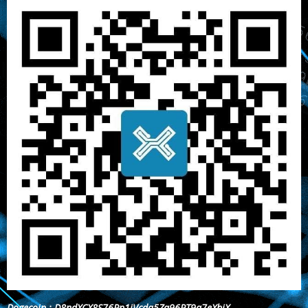
Dogecoin : D8ndXCX8S76Rp1iVcda5Zq96RT9q7eXbjX