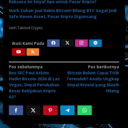
Raksasa Ini Sinyal Apa untuk Pasar Kripto?
Mark Cuban Jual Habis Bitcoin! Bilang BTC Gagal Jadi
Safe Haven Asset, Pasar Kripto Diguncang
oleh
Tabloid Crypto
Ikuti Kami Pada
Navigasi
Pos sebelumnya
Pos berikutnya
Bos SEC Paul Atkins
Bitcoin Belum Capai Titik
pos
Hadiri Bitcoin 2026 di Las
Terendah? Analis Ungkap
Vegas, Sinyal Perubahan
Sinyal Krusial yang Masih
Besar Kebijakan Kripto
Hilang
AS?