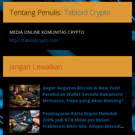
Tentang Penulis:
Tabloid Crypto
MEDIA ONLINE KOMUNITAS CRYPTO
https://tabloidcrypto.com
Jangan Lewatkan
Geger Gugatan Bitcoin di New York!
Perebutan Wallet Satoshi Nakamoto
Memanas, Siapa yang Akan Menang?
Pembayaran Kartu Kripto Meledak
230% Jadi $7,8 Miliar per Bulan!
Stablecoin Bikin Gila, Adopsi Massal
Dimulai?