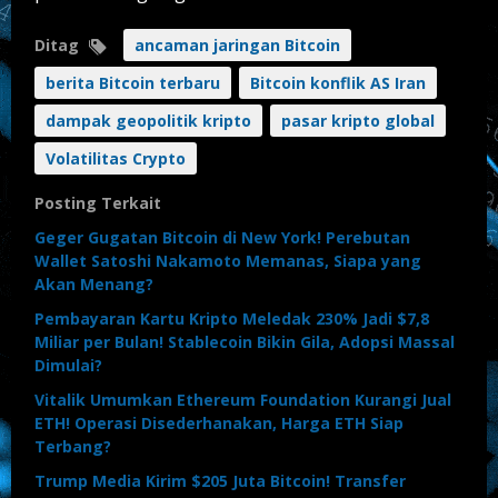
Ditag
ancaman jaringan Bitcoin
berita Bitcoin terbaru
Bitcoin konflik AS Iran
dampak geopolitik kripto
pasar kripto global
Volatilitas Crypto
Posting Terkait
Geger Gugatan Bitcoin di New York! Perebutan
Wallet Satoshi Nakamoto Memanas, Siapa yang
Akan Menang?
Pembayaran Kartu Kripto Meledak 230% Jadi $7,8
Miliar per Bulan! Stablecoin Bikin Gila, Adopsi Massal
Dimulai?
Vitalik Umumkan Ethereum Foundation Kurangi Jual
ETH! Operasi Disederhanakan, Harga ETH Siap
Terbang?
Trump Media Kirim $205 Juta Bitcoin! Transfer