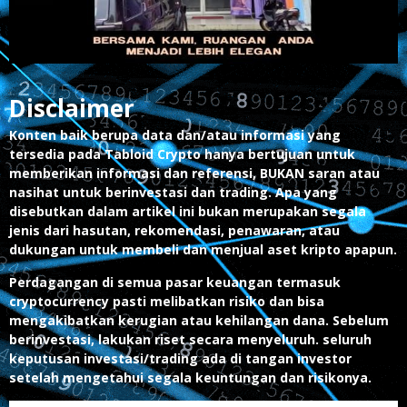
Disclaimer
Konten baik berupa data dan/atau informasi yang
tersedia pada Tabloid Crypto hanya bertujuan untuk
memberikan informasi dan referensi, BUKAN saran atau
nasihat untuk berinvestasi dan trading. Apa yang
disebutkan dalam artikel ini bukan merupakan segala
jenis dari hasutan, rekomendasi, penawaran, atau
dukungan untuk membeli dan menjual aset kripto apapun.
Perdagangan di semua pasar keuangan termasuk
cryptocurrency pasti melibatkan risiko dan bisa
mengakibatkan kerugian atau kehilangan dana. Sebelum
berinvestasi, lakukan riset secara menyeluruh. seluruh
keputusan investasi/trading ada di tangan investor
setelah mengetahui segala keuntungan dan risikonya.