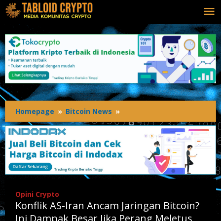
Lewati
ke
konten
Homepage
»
Bitcoin News
»
Konflik
AS-
Iran
Ancam
Jaringan
Bitcoin?
Ini
Dampak
Opini Crypto
Besar
Konflik AS-Iran Ancam Jaringan Bitcoin?
Jika
Perang
Ini Dampak Besar Jika Perang Meletus