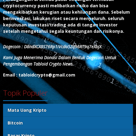
cryptocurrency pasti melibatkan risiko dan bisa
mengakibatkan kerugian atau kehilangan dana. Sebelum
berinvestasi, lakukan riset secara menyeluruh. seluruh
keputusan investasi/trading ada di tangan investor
setelah mengetahui segala keuntungan dan risikonya.
Dogecoin : D8ndXCX8S76Rp1iVcda5Zq96RT9q7eXbjX
Kami Juga Menerima Donasi Dalam Bentuk Dogecoin Untuk
Pengembangan Tabloid Crypto News.
Email : tabloidcrypto@gmail.com
Topik Populer
Mata Uang Kripto
Bitcoin
Pasar Kripto