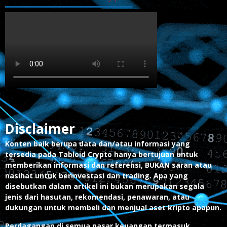
Disclaimer
Konten baik berupa data dan/atau informasi yang
tersedia pada Tabloid Crypto hanya bertujuan untuk
memberikan informasi dan referensi, BUKAN saran atau
nasihat untuk berinvestasi dan trading. Apa yang
disebutkan dalam artikel ini bukan merupakan segala
jenis dari hasutan, rekomendasi, penawaran, atau
dukungan untuk membeli dan menjual aset kripto apapun.
Perdagangan di semua pasar keuangan termasuk