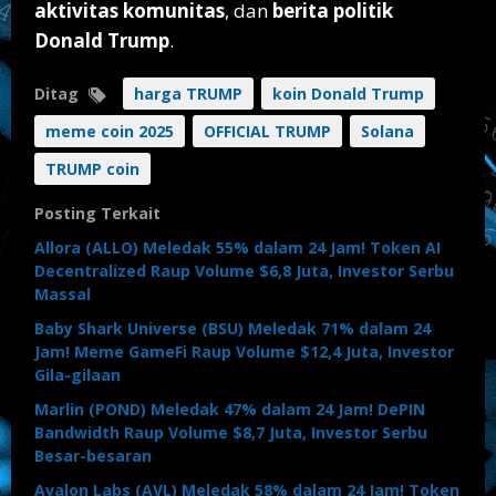
aktivitas komunitas
, dan
berita politik
Donald Trump
.
Ditag
harga TRUMP
koin Donald Trump
meme coin 2025
OFFICIAL TRUMP
Solana
TRUMP coin
Posting Terkait
Allora (ALLO) Meledak 55% dalam 24 Jam! Token AI
Decentralized Raup Volume $6,8 Juta, Investor Serbu
Massal
Baby Shark Universe (BSU) Meledak 71% dalam 24
Jam! Meme GameFi Raup Volume $12,4 Juta, Investor
Gila-gilaan
Marlin (POND) Meledak 47% dalam 24 Jam! DePIN
Bandwidth Raup Volume $8,7 Juta, Investor Serbu
Besar-besaran
Avalon Labs (AVL) Meledak 58% dalam 24 Jam! Token