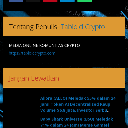
Tentang Penulis:
Tabloid Crypto
MEDIA ONLINE KOMUNITAS CRYPTO
https://tabloidcrypto.com
Jangan Lewatkan
Allora (ALLO) Meledak 55% dalam 24
Jam! Token AI Decentralized Raup
Volume $6,8 Juta, Investor Serbu
Massal
Baby Shark Universe (BSU) Meledak
71% dalam 24 Jam! Meme GameFi