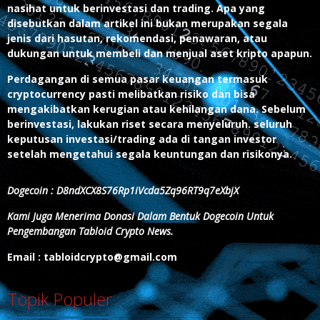
nasihat untuk berinvestasi dan trading. Apa yang
disebutkan dalam artikel ini bukan merupakan segala
jenis dari hasutan, rekomendasi, penawaran, atau
dukungan untuk membeli dan menjual aset kripto apapun.
Perdagangan di semua pasar keuangan termasuk
cryptocurrency pasti melibatkan risiko dan bisa
mengakibatkan kerugian atau kehilangan dana. Sebelum
berinvestasi, lakukan riset secara menyeluruh. seluruh
keputusan investasi/trading ada di tangan investor
setelah mengetahui segala keuntungan dan risikonya.
Dogecoin : D8ndXCX8S76Rp1iVcda5Zq96RT9q7eXbjX
Kami Juga Menerima Donasi Dalam Bentuk Dogecoin Untuk
Pengembangan Tabloid Crypto News.
Email : tabloidcrypto@gmail.com
Topik Populer