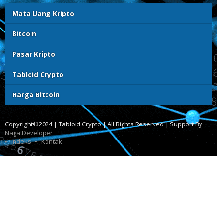
Mata Uang Kripto
Bitcoin
Pasar Kripto
Tabloid Crypto
Harga Bitcoin
Copyright©2024 | Tabloid Crypto | All Rights Reserved | Support By
Naga Developer
Indeks
Kontak