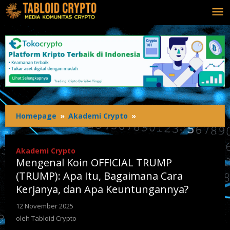
Lewati
ke
konten
Homepage
»
Akademi Crypto
»
Mengenal
Koin
OFFICIAL
TRUMP
Akademi Crypto
(TRUMP):
Mengenal Koin OFFICIAL TRUMP
Apa
(TRUMP): Apa Itu, Bagaimana Cara
Itu,
Kerjanya, dan Apa Keuntungannya?
Bagaimana
Cara
12 November 2025
oleh
Kerjanya,
Tabloid
oleh
Tabloid Crypto
dan
Crypto