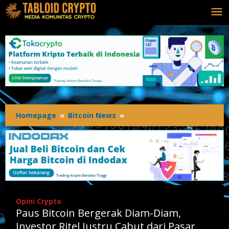
Lewati
ke
konten
Homepage
»
Bitcoin News
»
Paus
Bitcoin
Bergerak
Diam-
Diam,
Investor
Ritel
Justru
Opini Crypto
Cabut
Paus Bitcoin Bergerak Diam-Diam,
dari
Pasar
Investor Ritel Justru Cabut dari Pasar