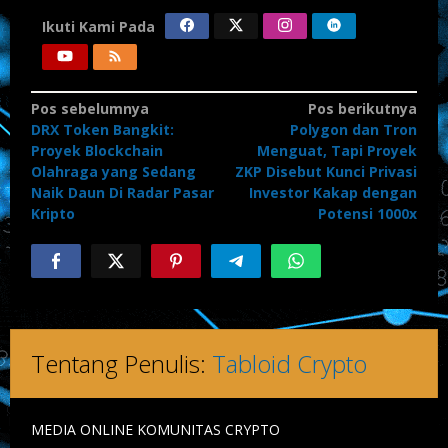
Ikuti Kami Pada
Navigasi
Pos sebelumnya
Pos berikutnya
DRX Token Bangkit:
Polygon dan Tron
pos
Proyek Blockchain
Menguat, Tapi Proyek
Olahraga yang Sedang
ZKP Disebut Kunci Privasi
Naik Daun Di Radar Pasar
Investor Kakap dengan
Kripto
Potensi 1000x
Tentang Penulis:
Tabloid Crypto
MEDIA ONLINE KOMUNITAS CRYPTO