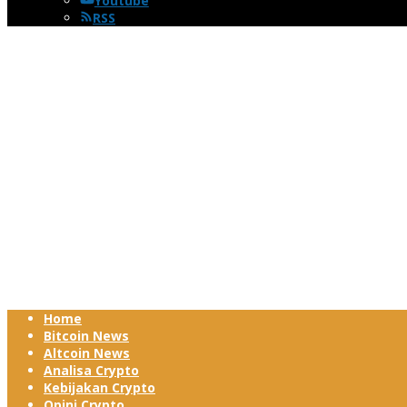
Youtube
RSS
Home
Bitcoin News
Altcoin News
Analisa Crypto
Kebijakan Crypto
Opini Crypto