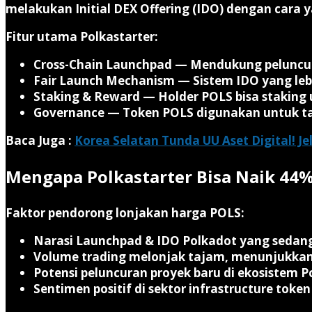
melakukan Initial DEX Offering (IDO) dengan cara y
Fitur utama Polkastarter:
Cross-Chain Launchpad
— Mendukung peluncura
Fair Launch Mechanism
— Sistem IDO yang lebi
Staking & Reward
— Holder POLS bisa staking 
Governance
— Token POLS digunakan untuk tat
Baca Juga :
Korea Selatan Tunda UU Aset Digital! Je
Mengapa Polkastarter Bisa Naik 44% 
Faktor pendorong lonjakan harga POLS:
Narasi
Launchpad & IDO Polkadot
yang sedang
Volume trading melonjak tajam, menunjukkan 
Potensi peluncuran proyek baru di ekosistem P
Sentimen positif di sektor infrastructure toke