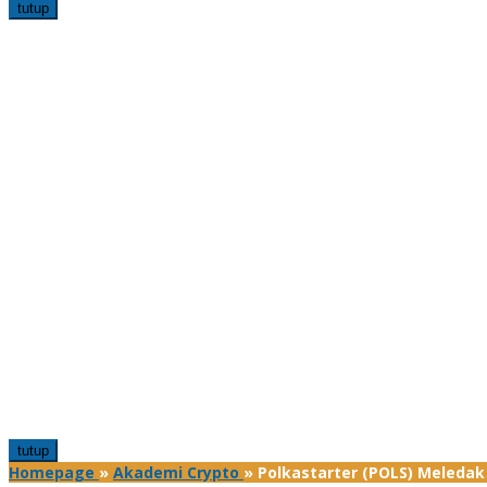
tutup
tutup
Homepage
»
Akademi Crypto
»
Polkastarter (POLS) Meledak