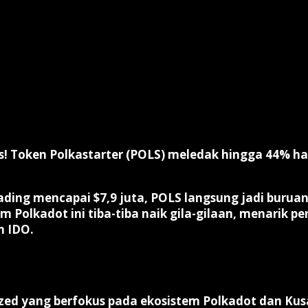
s!
Token
Polkastarter (POLS)
meledak hingga
44%
ha
rading mencapai
$7,9 juta
, POLS langsung jadi burua
m Polkadot ini tiba-tiba naik gila-gilaan, menarik 
n IDO.
zed
yang berfokus pada ekosistem Polkadot dan Kus