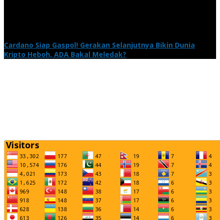
Cardano Siap Gaspol! Gerakan Selanjutnya Bikin Dunia
Kripto Heboh, ADA Bakal Meledak?