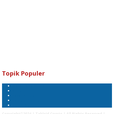
Dogecoin : D8ndXCX8S76Rp1iVcda5Zq96RT9q7eXbjX
Kami Juga Menerima Donasi Dalam Bentuk Dogecoin Untuk
Pengembangan Tabloid Crypto News.
Email : tabloidcrypto@gmail.com
Topik Populer
Mata Uang Kripto
Bitcoin
Pasar Kripto
Tabloid Crypto
Harga Bitcoin
Copyright©2024 | Tabloid Crypto | All Rights Reserved |