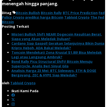
menengah hingga panjang.
Ditag
Bitcoin Bullish
Bitcoin Rally
BTC Price Prediction
Fed
Policy Crypto
prediksi harga Bitcoin
Tabloid Crypto
The Fed
Bitcoin
Posting Terkait
Misteri Bullish Shift NEAR! Dogecoin Kesulitan Berat,
Siapa yang Akan Meledak Duluan?
Cardano Siap Gaspol! Gerakan Selanjutnya Bikin Dunia
Kripto Heboh, ADA Bakal Meledak?
Toncoin Mendekati Zona Krusial $1.80! Bisa Meledak
Lagi atau Langsung Ambruk?
Bond Rally Picu Structural Shift! Bitcoin Menuju
Supercycle, Analis Beri Sinyal Gila
Analisis Harga 23 Mei: BTC Sideways, ETH & DOGE
Bergoyang, ZEC & HYPE Siap Meledak?
oleh
Tabloid Crypto
Ikuti Kami Pada