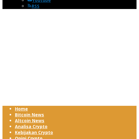
Youtube
RSS
Home
Bitcoin News
Altcoin News
Analisa Crypto
Kebijakan Crypto
Opini Crypto