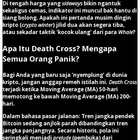
Di tengah harga yang
sideways
bikin ngantuk
sekaligus cemas, indikator ini muncul bak hantu di
siang bolong. Apakah ini pertanda musim dingin
kripto (
crypto winter
) jilid dua akan segera tiba,
atau sekadar taktik ‘kocok ulang’ dari para
Whale
?
Apa Itu Death Cross? Mengapa
Semua Orang Panik?
Bagi Anda yang baru saja ‘nyemplung’ di dunia
kripto, jangan anggap remeh istilah ini.
Death Cross
terjadi ketika
Moving Average (MA) 50-hari
memotong ke bawah
Moving Average (MA) 200-
hari
.
Dalam bahasa pasar jalanan: Tren jangka pendek
Bitcoin sedang anjlok parah dibandingkan tren
jangka panjangnya. Secara historis, pola ini
seringkali menjadi
prelude
(pembuka) dari