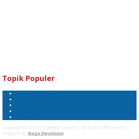
Dogecoin : D8ndXCX8S76Rp1iVcda5Zq96RT9q7eXbjX
Kami Juga Menerima Donasi Dalam Bentuk Dogecoin Untuk
Pengembangan Tabloid Crypto News.
Email : tabloidcrypto@gmail.com
Topik Populer
Mata Uang Kripto
Bitcoin
Pasar Kripto
Tabloid Crypto
Harga Bitcoin
Copyright©2024 | Tabloid Crypto | All Rights Reserved |
Support By
Naga Developer