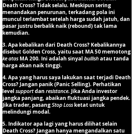
Death Cross?
Tidak selalu. Meskipun sering
menandakan penurunan, terkadang pola ini
muncul terlambat setelah harga sudah jatuh, dan
pasar justru berbalik naik (rebound) tak lama
kemudian.
3. Apa kebalikan dari Death Cross?
Kebalikannya
disebut
Golden Cross
, yaitu saat MA 50 memotong
ke atas
MA 200. Ini adalah sinyal
bullish
atau tanda
harga akan naik tinggi.
4. Apa yang harus saya lakukan saat terjadi Death
Cross?
Jangan panik (Panic Selling). Perhatikan
level
support
dan
resistance
. Jika Anda investor
jangka panjang, abaikan fluktuasi jangka pendek.
Jika trader, pasang
Stop Loss
ketat untuk
melindungi modal.
5. Indikator apa lagi yang harus dilihat selain
Death Cross?
Jangan hanya mengandalkan satu