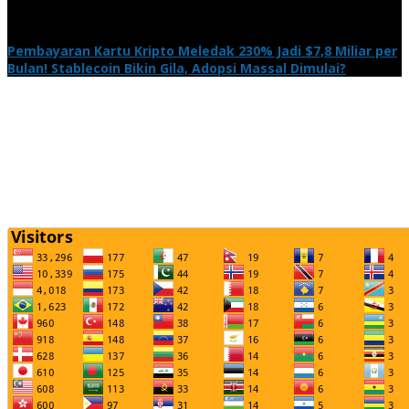
Pembayaran Kartu Kripto Meledak 230% Jadi $7,8 Miliar per
Bulan! Stablecoin Bikin Gila, Adopsi Massal Dimulai?