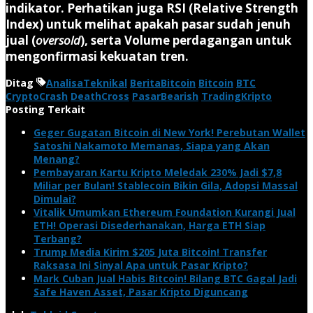
indikator. Perhatikan juga RSI (Relative Strength
Index) untuk melihat apakah pasar sudah jenuh
jual (
oversold
), serta Volume perdagangan untuk
mengonfirmasi kekuatan tren.
Ditag
AnalisaTeknikal
BeritaBitcoin
Bitcoin
BTC
CryptoCrash
DeathCross
PasarBearish
TradingKripto
Posting Terkait
Geger Gugatan Bitcoin di New York! Perebutan Wallet
Satoshi Nakamoto Memanas, Siapa yang Akan
Menang?
Pembayaran Kartu Kripto Meledak 230% Jadi $7,8
Miliar per Bulan! Stablecoin Bikin Gila, Adopsi Massal
Dimulai?
Vitalik Umumkan Ethereum Foundation Kurangi Jual
ETH! Operasi Disederhanakan, Harga ETH Siap
Terbang?
Trump Media Kirim $205 Juta Bitcoin! Transfer
Raksasa Ini Sinyal Apa untuk Pasar Kripto?
Mark Cuban Jual Habis Bitcoin! Bilang BTC Gagal Jadi
Safe Haven Asset, Pasar Kripto Diguncang