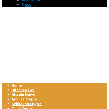
Youtube
RSS
Home
Bitcoin News
Altcoin News
Analisa Crypto
Kebijakan Crypto
Opini Crypto