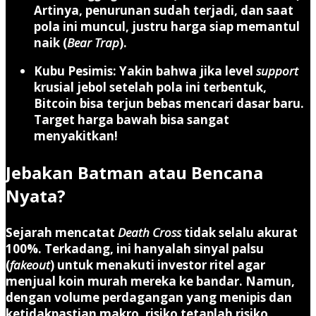
Artinya, penurunan sudah terjadi, dan saat
pola ini muncul, justru harga siap memantul
naik (
Bear Trap
).
Kubu Pesimis:
Yakin bahwa jika level
support
krusial jebol setelah pola ini terbentuk,
Bitcoin bisa terjun bebas mencari dasar baru.
Target harga bawah bisa sangat
menyakitkan!
Jebakan Batman atau Bencana
Nyata?
Sejarah mencatat
Death Cross
tidak selalu akurat
100%. Terkadang, ini hanyalah sinyal palsu
(
fakeout
) untuk menakuti investor ritel agar
menjual koin murah mereka ke bandar. Namun,
dengan volume perdagangan yang menipis dan
ketidakpastian makro, risiko tetaplah risiko.