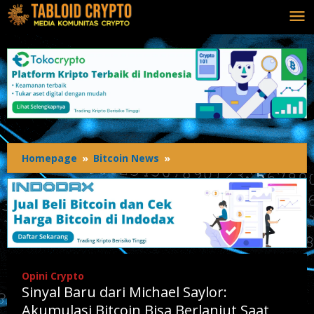
Lewati
ke
konten
Homepage
»
Bitcoin News
»
Sinyal
Baru
dari
Michael
Saylor:
Akumulasi
Bitcoin
Bisa
Opini Crypto
Berlanjut
Sinyal Baru dari Michael Saylor:
Saat
Harga
Akumulasi Bitcoin Bisa Berlanjut Saat