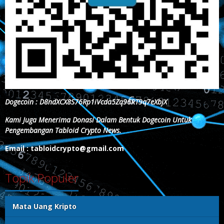
Dogecoin : D8ndXCX8S76Rp1iVcda5Zq96RT9q7eXbjX
Kami Juga Menerima Donasi Dalam Bentuk Dogecoin Untuk
Pengembangan Tabloid Crypto News.
Email : tabloidcrypto@gmail.com
Topik Populer
Mata Uang Kripto