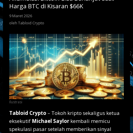
BTC
Harga BTC di Kisaran $66K
di
Kisaran
9 Maret 2026
oleh
$66K
Tabloid
oleh
Tabloid Crypto
Crypto
Ilustrasi
Tabloid Crypto
– Tokoh kripto sekaligus ketua
eksekutif
Michael Saylor
kembali memicu
spekulasi pasar setelah memberikan sinyal