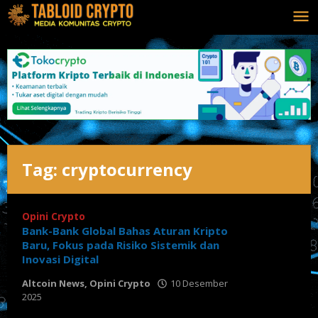
Lewati
ke
konten
Tag:
cryptocurrency
Opini Crypto
Bank-Bank Global Bahas Aturan Kripto
Baru, Fokus pada Risiko Sistemik dan
Inovasi Digital
Altcoin News
,
Opini Crypto
10 Desember
2025
oleh
Tabloid