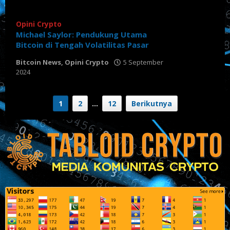
Tabloid
Crypto
Opini Crypto
Michael Saylor: Pendukung Utama
Bitcoin di Tengah Volatilitas Pasar
Bitcoin News
,
Opini Crypto
5 September
2024
oleh
Tabloid
Crypto
1
2
…
12
Berikutnya