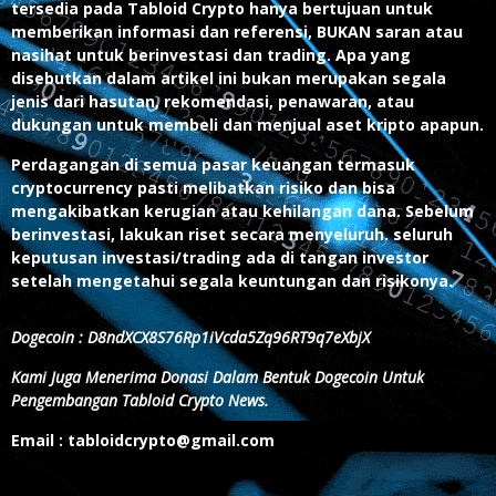
tersedia pada Tabloid Crypto hanya bertujuan untuk
memberikan informasi dan referensi, BUKAN saran atau
nasihat untuk berinvestasi dan trading. Apa yang
disebutkan dalam artikel ini bukan merupakan segala
jenis dari hasutan, rekomendasi, penawaran, atau
dukungan untuk membeli dan menjual aset kripto apapun.
Perdagangan di semua pasar keuangan termasuk
cryptocurrency pasti melibatkan risiko dan bisa
mengakibatkan kerugian atau kehilangan dana. Sebelum
berinvestasi, lakukan riset secara menyeluruh. seluruh
keputusan investasi/trading ada di tangan investor
setelah mengetahui segala keuntungan dan risikonya.
Dogecoin : D8ndXCX8S76Rp1iVcda5Zq96RT9q7eXbjX
Kami Juga Menerima Donasi Dalam Bentuk Dogecoin Untuk
Pengembangan Tabloid Crypto News.
Email : tabloidcrypto@gmail.com