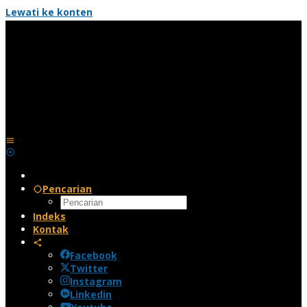
Lewati ke konten
Pencarian
Indeks
Kontak
Facebook
Twitter
Instagram
Linkedin