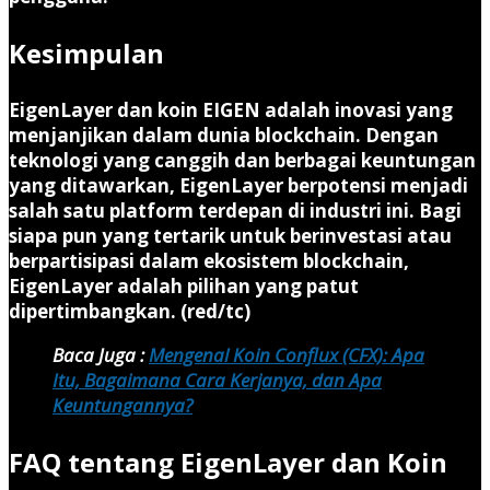
Kesimpulan
EigenLayer dan koin EIGEN adalah inovasi yang
menjanjikan dalam dunia blockchain. Dengan
teknologi yang canggih dan berbagai keuntungan
yang ditawarkan, EigenLayer berpotensi menjadi
salah satu platform terdepan di industri ini. Bagi
siapa pun yang tertarik untuk berinvestasi atau
berpartisipasi dalam ekosistem blockchain,
EigenLayer adalah pilihan yang patut
dipertimbangkan. (red/tc)
Baca Juga :
Mengenal Koin Conflux (CFX): Apa
Itu, Bagaimana Cara Kerjanya, dan Apa
Keuntungannya?
FAQ tentang EigenLayer dan Koin