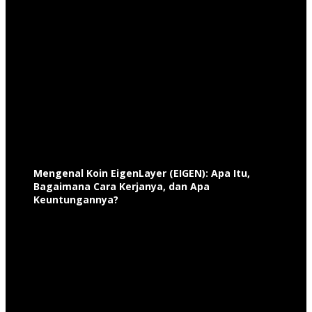
Mengenal Koin EigenLayer (EIGEN): Apa Itu,
Bagaimana Cara Kerjanya, dan Apa
Keuntungannya?