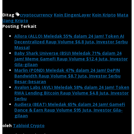
Ditag
cryptocurrency
Koin EingenLayer
Koin Kripto
Mata
Uang Kripto
Posting Terkait
Allora (ALLO) Meledak 55% dalam 24 Jam! Token AI
Decentralized Raup Volume $6,8 Juta, Investor Serbu
Massal
Baby Shark Universe (BSU) Meledak 71% dalam 24
Jam! Meme GameFi Raup Volume $12,4 Juta, Investor
Gila-gilaan
Marlin (POND) Meledak 47% dalam 24 Jam! DePIN
Bandwidth Raup Volume $8,7 Juta, Investor Serbu
Besar-besaran
Avalon Labs (AVL) Meledak 58% dalam 24 Jam! Token
RWA Lending Bitcoin Raup Volume $4,8 Juta, Investor
Serbu
Audiera (BEAT) Meledak 65% dalam 24 Jam! GameFi
Dance & Earn Raup Volume $95 Juta, Investor Gila-
gilaan
oleh
Tabloid Crypto