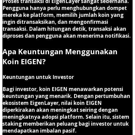
Proses transaksi di EigenLayer sangat sederhana.
Pengguna hanya perlu menghubungkan dompet
mereka ke platform, memilih jumlah koin yang
ingin ditransaksikan, dan mengonfirmasi
transaksi. Dalam hitungan detik, transaksi akan
diproses dan pengguna akan menerima notifikasi.
Apa Keuntungan Menggunakan
Koin EIGEN?
Keuntungan untuk Investor
Bagi investor, koin EIGEN menawarkan potensi
keuntungan yang menarik. Dengan pertumbuhan
ekosistem EigenLayer, nilai koin EIGEN
diperkirakan akan meningkat seiring dengan
meningkatnya adopsi platform. Selain itu, sistem
staking memberikan peluang bagi investor untuk
mendapatkan imbalan pasif.