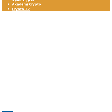
Akademi Crypto
Crypto TV