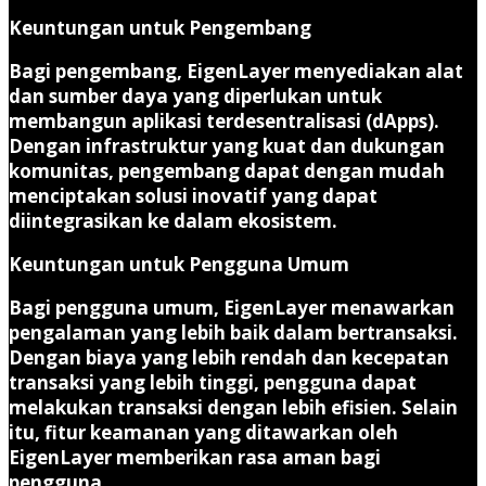
Keuntungan untuk Pengembang
Bagi pengembang, EigenLayer menyediakan alat
dan sumber daya yang diperlukan untuk
membangun aplikasi terdesentralisasi (dApps).
Dengan infrastruktur yang kuat dan dukungan
komunitas, pengembang dapat dengan mudah
menciptakan solusi inovatif yang dapat
diintegrasikan ke dalam ekosistem.
Keuntungan untuk Pengguna Umum
Bagi pengguna umum, EigenLayer menawarkan
pengalaman yang lebih baik dalam bertransaksi.
Dengan biaya yang lebih rendah dan kecepatan
transaksi yang lebih tinggi, pengguna dapat
melakukan transaksi dengan lebih efisien. Selain
itu, fitur keamanan yang ditawarkan oleh
EigenLayer memberikan rasa aman bagi
pengguna.