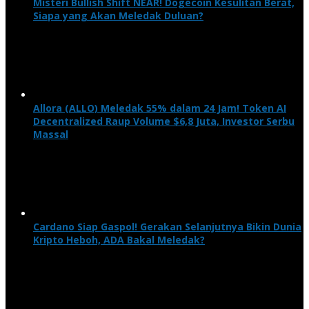
Misteri Bullish Shift NEAR! Dogecoin Kesulitan Berat,
Siapa yang Akan Meledak Duluan?
Allora (ALLO) Meledak 55% dalam 24 Jam! Token AI
Decentralized Raup Volume $6,8 Juta, Investor Serbu
Massal
Cardano Siap Gaspol! Gerakan Selanjutnya Bikin Dunia
Kripto Heboh, ADA Bakal Meledak?