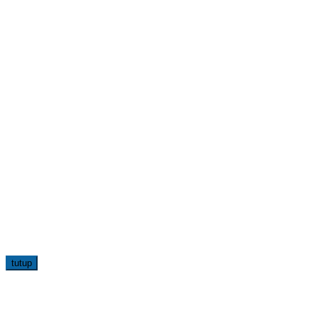
tutup