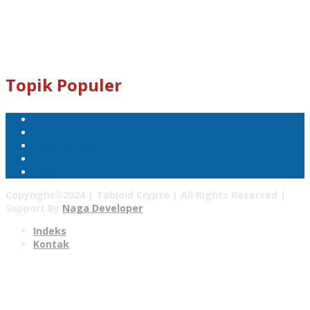
Kami Juga Menerima Donasi Dalam Bentuk Dogecoin Untuk
Pengembangan Tabloid Crypto News.
Email : tabloidcrypto@gmail.com
Topik Populer
Mata Uang Kripto
Bitcoin
Pasar Kripto
Tabloid Crypto
Harga Bitcoin
Copyright©2024 | Tabloid Crypto | All Rights Reserved |
Support By
Naga Developer
Indeks
Kontak