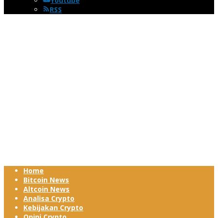
Youtube
RSS
Home
Bitcoin News
Altcoin News
Analisa Crypto
Kebijakan Crypto
Opini Crypto