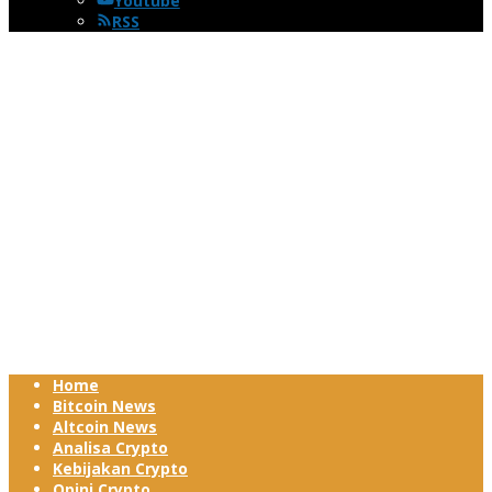
Youtube
RSS
Home
Bitcoin News
Altcoin News
Analisa Crypto
Kebijakan Crypto
Opini Crypto