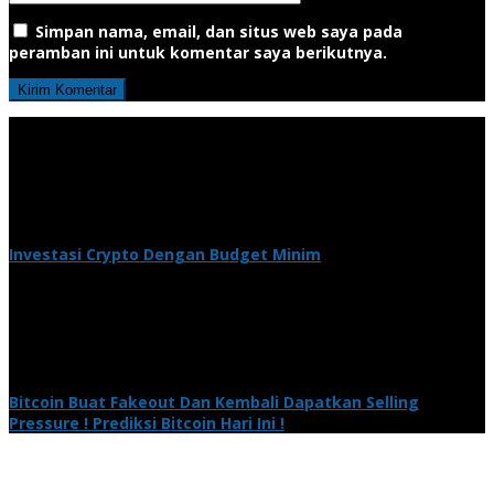
Simpan nama, email, dan situs web saya pada
peramban ini untuk komentar saya berikutnya.
Investasi Crypto Dengan Budget Minim
Bitcoin Buat Fakeout Dan Kembali Dapatkan Selling
Pressure ! Prediksi Bitcoin Hari Ini !