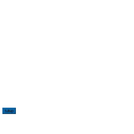
tutup