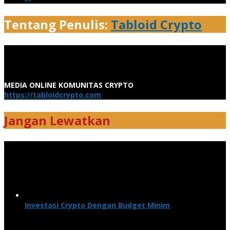
Tentang Penulis:
Tabloid Crypto
MEDIA ONLINE KOMUNITAS CRYPTO
https://tabloidcrypto.com
Jangan Lewatkan
Investasi Crypto Dengan Budget Minim