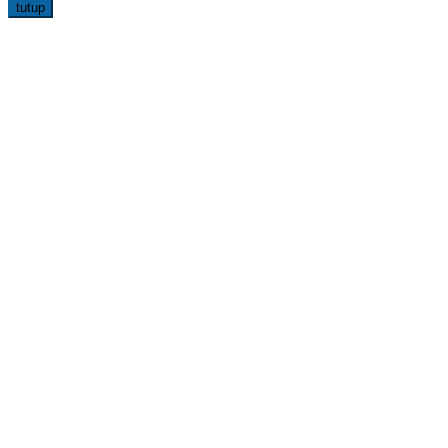
tutup