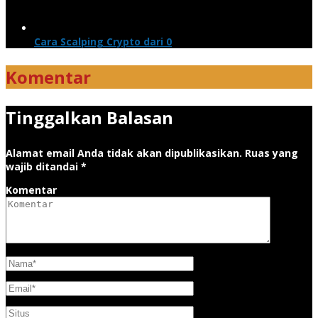
Cara Scalping Crypto dari 0
Komentar
Tinggalkan Balasan
Alamat email Anda tidak akan dipublikasikan.
Ruas yang
wajib ditandai
*
Komentar