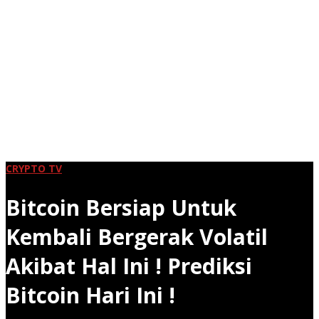
CRYPTO TV
Bitcoin Bersiap Untuk
Kembali Bergerak Volatil
Akibat Hal Ini ! Prediksi
Bitcoin Hari Ini !