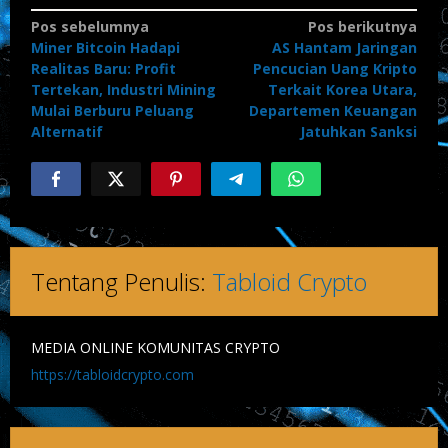
Navigasi
Pos sebelumnya
Pos berikutnya
Miner Bitcoin Hadapi
AS Hantam Jaringan
pos
Realitas Baru: Profit
Pencucian Uang Kripto
Tertekan, Industri Mining
Terkait Korea Utara,
Mulai Berburu Peluang
Departemen Keuangan
Alternatif
Jatuhkan Sanksi
Tentang Penulis:
Tabloid Crypto
MEDIA ONLINE KOMUNITAS CRYPTO
https://tabloidcrypto.com