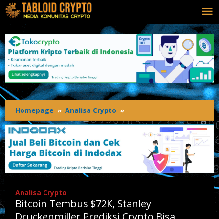
Lewati
ke
konten
Homepage
»
Analisa Crypto
»
Bitcoin
Tembus
$72K,
Stanley
Druckenmiller
Prediksi
Crypto
Bisa
Analisa Crypto
Menjadi
Bitcoin Tembus $72K, Stanley
Cadangan
Global
Druckenmiller Prediksi Crypto Bisa