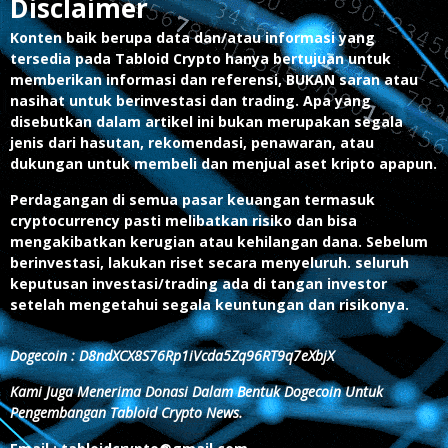
Disclaimer
Konten baik berupa data dan/atau informasi yang
tersedia pada Tabloid Crypto hanya bertujuan untuk
memberikan informasi dan referensi, BUKAN saran atau
nasihat untuk berinvestasi dan trading. Apa yang
disebutkan dalam artikel ini bukan merupakan segala
jenis dari hasutan, rekomendasi, penawaran, atau
dukungan untuk membeli dan menjual aset kripto apapun.
Perdagangan di semua pasar keuangan termasuk
cryptocurrency pasti melibatkan risiko dan bisa
mengakibatkan kerugian atau kehilangan dana. Sebelum
berinvestasi, lakukan riset secara menyeluruh. seluruh
keputusan investasi/trading ada di tangan investor
setelah mengetahui segala keuntungan dan risikonya.
Dogecoin : D8ndXCX8S76Rp1iVcda5Zq96RT9q7eXbjX
Kami Juga Menerima Donasi Dalam Bentuk Dogecoin Untuk
Pengembangan Tabloid Crypto News.