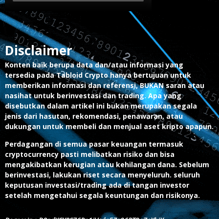
Disclaimer
Konten baik berupa data dan/atau informasi yang
tersedia pada Tabloid Crypto hanya bertujuan untuk
memberikan informasi dan referensi, BUKAN saran atau
nasihat untuk berinvestasi dan trading. Apa yang
disebutkan dalam artikel ini bukan merupakan segala
jenis dari hasutan, rekomendasi, penawaran, atau
dukungan untuk membeli dan menjual aset kripto apapun.
Perdagangan di semua pasar keuangan termasuk
cryptocurrency pasti melibatkan risiko dan bisa
mengakibatkan kerugian atau kehilangan dana. Sebelum
berinvestasi, lakukan riset secara menyeluruh. seluruh
keputusan investasi/trading ada di tangan investor
setelah mengetahui segala keuntungan dan risikonya.