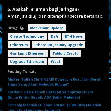
5. Apakah ini aman bagi jaringan?
Aman jika diuji dan diterapkan secara bertahap.
Ditag
Blockchain Update
Crypto Technology
DeFi
ETH News
Ethereum
Ethereum January Upgrade
Gas Limit Ethereum
Tabloid Crypto
Upgrade Ethereum
Web3
Posting Terkait
Misteri Bullish Shift NEAR! Dogecoin Kesulitan Berat,
Siapa yang Akan Meledak Duluan?
Cardano Siap Gaspol! Gerakan Selanjutnya Bikin
Dunia Kripto Heboh, ADA Bakal Meledak?
Toncoin Mendekati Zona Krusial $1.80! Bisa Meledak
Lagi atau Langsung Ambruk?