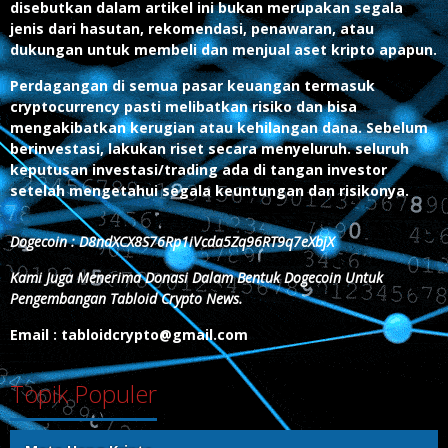
disebutkan dalam artikel ini bukan merupakan segala
jenis dari hasutan, rekomendasi, penawaran, atau
dukungan untuk membeli dan menjual aset kripto apapun.
Perdagangan di semua pasar keuangan termasuk
cryptocurrency pasti melibatkan risiko dan bisa
mengakibatkan kerugian atau kehilangan dana. Sebelum
berinvestasi, lakukan riset secara menyeluruh. seluruh
keputusan investasi/trading ada di tangan investor
setelah mengetahui segala keuntungan dan risikonya.
Dogecoin : D8ndXCX8S76Rp1iVcda5Zq96RT9q7eXbjX
Kami Juga Menerima Donasi Dalam Bentuk Dogecoin Untuk
Pengembangan Tabloid Crypto News.
Email : tabloidcrypto@gmail.com
Topik Populer