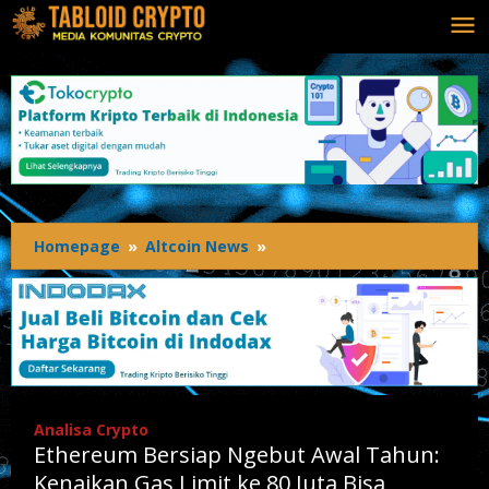
Lewati
ke
konten
Homepage
»
Altcoin News
»
Ethereum
Bersiap
Ngebut
Awal
Tahun:
Kenaikan
Gas
Limit
Analisa Crypto
ke
Ethereum Bersiap Ngebut Awal Tahun:
80
Juta
Kenaikan Gas Limit ke 80 Juta Bisa