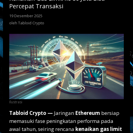
Bisa
Percepat Transaksi
Percepat
Transaksi
19 Desember 2025
oleh
Tabloid
oleh
Tabloid Crypto
Crypto
Ilustrasi
Tabloid Crypto —
Jaringan
Ethereum
bersiap
memasuki fase peningkatan performa pada
awal tahun, seiring rencana
kenaikan gas limit