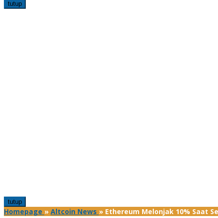
tutup
tutup
Homepage
»
Altcoin News
»
Ethereum Melonjak 10% Saat Sen