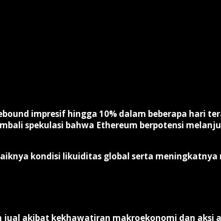
bound impresif hingga 10% dalam beberapa hari terak
kembali spekulasi bahwa Ethereum berpotensi melanj
iknya kondisi likuiditas global serta meningkatnya m
jual akibat kekhawatiran makroekonomi dan aksi a