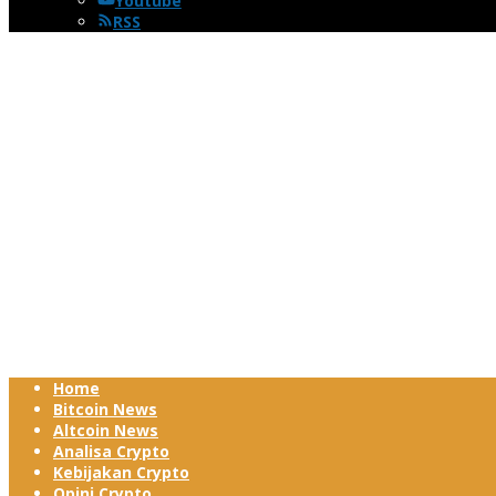
Youtube
RSS
Home
Bitcoin News
Altcoin News
Analisa Crypto
Kebijakan Crypto
Opini Crypto