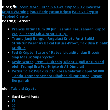
Ditag
Bitcoin Moral
Bitcoin News
Crypto Risk
Investor
Kripto Warning
Paus Peringatan Kripto
Paus vs Crypto
Tabloid Crypto
Posting Terkait
Prancis Ultimatum 30 Juni! Semua Perusahaan Kripto
Wajib Lisensi MiCA atau Tutup?
Trump Janji Bangun Regulasi Kripto Anti-Balik!
Struktur Pasar AS Bakal Future-Proof, Tak Bisa Dibalik
Kritikus
Fed & Kripto: State of Rates, Liquidity, dan Bitcoin
Siap Masuk Supercycle?
Kevin Warsh, Pemilik Bitcoin, Dilantik Jadi Ketua Fed
oleh Trump! Era Pro-Kripto di AS Dimulai?
Petisi Tolak Pajak Kripto Korea Selatan Capai 50.000
Tanda Tangan! Segera Dibahas di Parlemen, Pasar
Bergairah
oleh
Tabloid Crypto
Ikuti Kami Pada