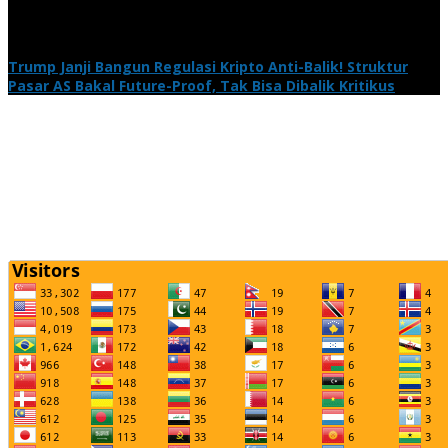
Trump Janji Bangun Regulasi Kripto Anti-Balik! Struktur
Pasar AS Bakal Future-Proof, Tak Bisa Dibalik Kritikus