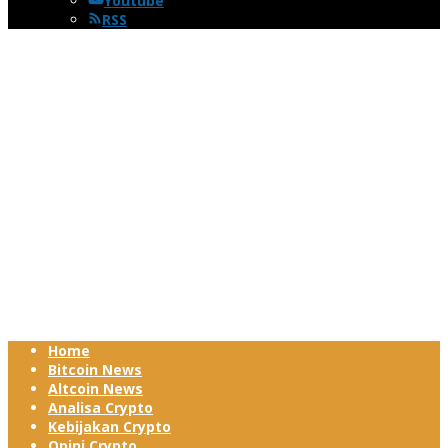
Youtube
RSS
Home
Bitcoin News
Altcoin News
Analisa Crypto
Kebijakan Crypto
Opini Crypto