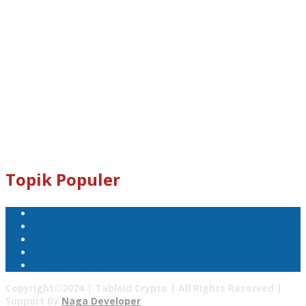
Dogecoin : D8ndXCX8S76Rp1iVcda5Zq96RT9q7eXbjX
Kami Juga Menerima Donasi Dalam Bentuk Dogecoin Untuk
Pengembangan Tabloid Crypto News.
Email : tabloidcrypto@gmail.com
Topik Populer
Mata Uang Kripto
Bitcoin
Pasar Kripto
Tabloid Crypto
Harga Bitcoin
Copyright©2024 | Tabloid Crypto | All Rights Reserved |
Support By
Naga Developer