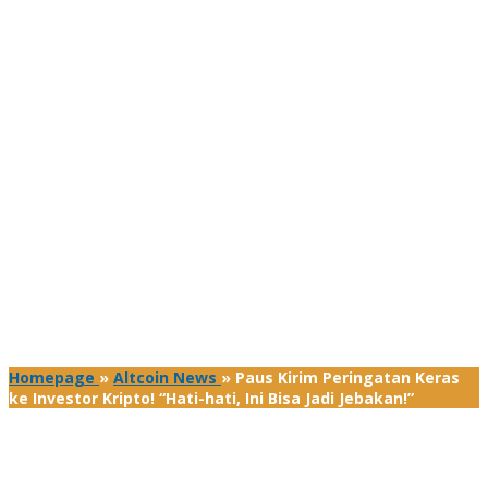
Homepage
»
Altcoin News
»
Paus Kirim Peringatan Keras
ke Investor Kripto! “Hati-hati, Ini Bisa Jadi Jebakan!”