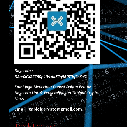
Dogecoin :
D8ndXCX8S76Rp1iVcda5Zq96RT9q7eXbjX
Kami Juga Menerima Donasi Dalam Bentuk
Dogecoin Untuk Pengembangan Tabloid Crypto
News.
Email : tabloidcrypto@gmail.com
Topik Populer