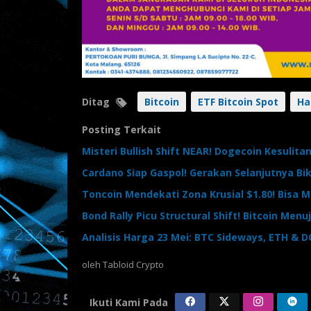
Ditag
Bitcoin
ETF Bitcoin Spot
Ha
Posting Terkait
Misteri Bullish Shift NEAR! Dogecoin Kesulit
Cardano Siap Gaspol! Gerakan Selanjutnya Bi
Toncoin Mendekati Zona Krusial $1.80! Bisa
Bond Rally Picu Structural Shift! Bitcoin Menuj
Analisis Harga 23 Mei: BTC Sideways, ETH & 
oleh
Tabloid Crypto
Ikuti Kami Pada