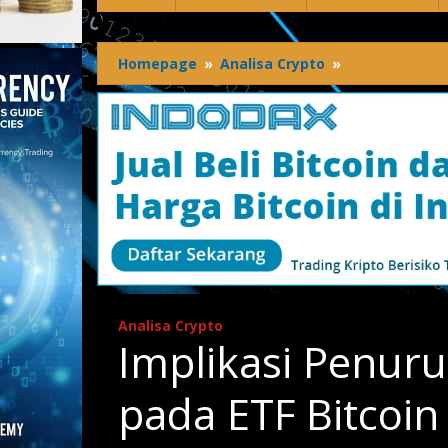
Homepage
»
Analisa Crypto
»
Implikasi
Penurunan
Arus
Keluar
Bersih
pada
ETF
Bitcoin
Spot
Analisa Crypto
Implikasi Penuru
pada ETF Bitcoin