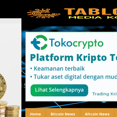
Lewati
ke
konten
Home
Bitcoin News
Altcoin News