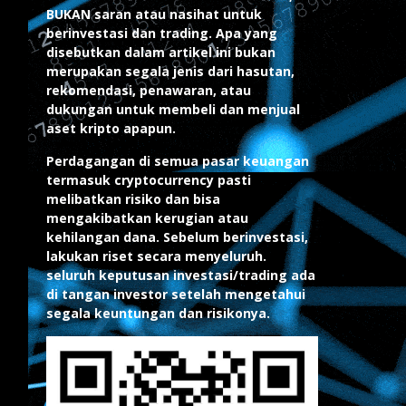
BUKAN saran atau nasihat untuk
berinvestasi dan trading. Apa yang
disebutkan dalam artikel ini bukan
merupakan segala jenis dari hasutan,
rekomendasi, penawaran, atau
dukungan untuk membeli dan menjual
aset kripto apapun.
Perdagangan di semua pasar keuangan
termasuk cryptocurrency pasti
melibatkan risiko dan bisa
mengakibatkan kerugian atau
kehilangan dana. Sebelum berinvestasi,
lakukan riset secara menyeluruh.
seluruh keputusan investasi/trading ada
di tangan investor setelah mengetahui
segala keuntungan dan risikonya.