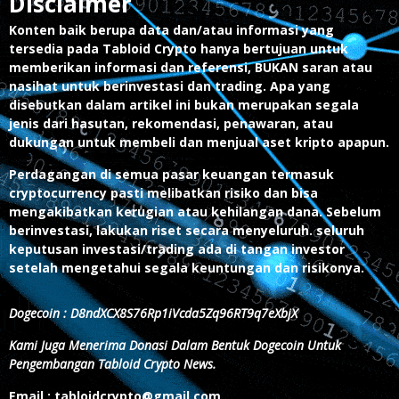
Disclaimer
Konten baik berupa data dan/atau informasi yang
tersedia pada Tabloid Crypto hanya bertujuan untuk
memberikan informasi dan referensi, BUKAN saran atau
nasihat untuk berinvestasi dan trading. Apa yang
disebutkan dalam artikel ini bukan merupakan segala
jenis dari hasutan, rekomendasi, penawaran, atau
dukungan untuk membeli dan menjual aset kripto apapun.
Perdagangan di semua pasar keuangan termasuk
cryptocurrency pasti melibatkan risiko dan bisa
mengakibatkan kerugian atau kehilangan dana. Sebelum
berinvestasi, lakukan riset secara menyeluruh. seluruh
keputusan investasi/trading ada di tangan investor
setelah mengetahui segala keuntungan dan risikonya.
Dogecoin : D8ndXCX8S76Rp1iVcda5Zq96RT9q7eXbjX
Kami Juga Menerima Donasi Dalam Bentuk Dogecoin Untuk
Pengembangan Tabloid Crypto News.
Email : tabloidcrypto@gmail.com