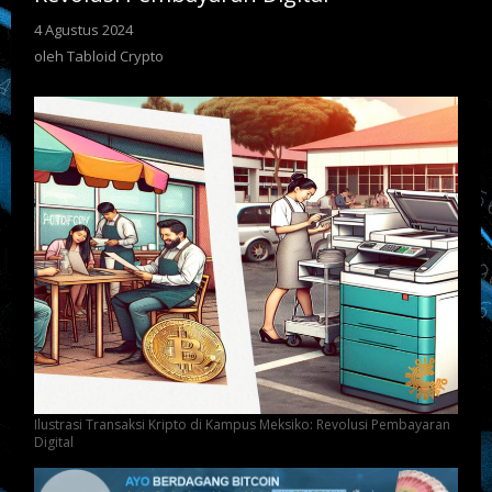
4 Agustus 2024
oleh
Tabloid
oleh
Tabloid Crypto
Crypto
Ilustrasi Transaksi Kripto di Kampus Meksiko: Revolusi Pembayaran
Digital