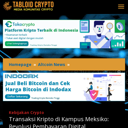
Lewati
ke
konten
Homepage
»
Altcoin News
»
Transaksi
Kripto
di
Kampus
Meksiko:
Revolusi
Pembayaran
Digital
Kebijakan Crypto
Transaksi Kripto di Kampus Meksiko:
Revolusi Pembayaran Digital