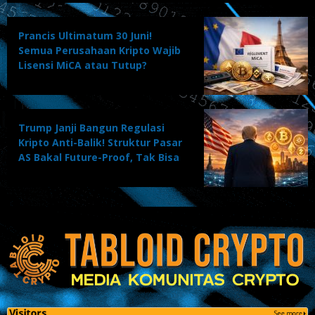
Prancis Ultimatum 30 Juni!
Semua Perusahaan Kripto Wajib
Lisensi MiCA atau Tutup?
Trump Janji Bangun Regulasi
Kripto Anti-Balik! Struktur Pasar
AS Bakal Future-Proof, Tak Bisa
Dibalik Kritikus