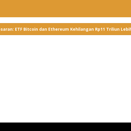
saran: ETF Bitcoin dan Ethereum Kehilangan Rp11 Triliun Lebi