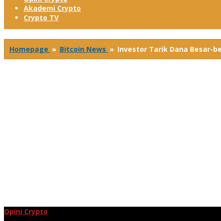
Akademi Crypto
Crypto TV
Homepage
»
Bitcoin News
»
Investor Tarik Dana Besar-be
Opini Crypto