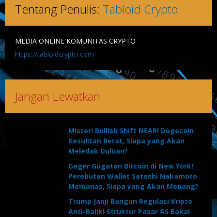
Tentang Penulis:
Tabloid Crypto
MEDIA ONLINE KOMUNITAS CRYPTO
https://tabloidcrypto.com
Jangan Lewatkan
Misteri Bullish Shift NEAR! Dogecoin
Kesulitan Berat, Siapa yang Akan
Meledak Duluan?
Geger Gugatan Bitcoin di New York!
Perebutan Wallet Satoshi Nakamoto
Memanas, Siapa yang Akan Menang?
Trump Janji Bangun Regulasi Kripto
Anti-Balik! Struktur Pasar AS Bakal