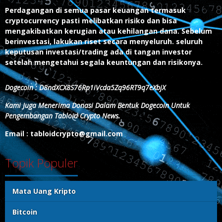
Perdagangan di semua pasar keuangan termasuk
cryptocurrency pasti melibatkan risiko dan bisa
mengakibatkan kerugian atau kehilangan dana. Sebelum
berinvestasi, lakukan riset secara menyeluruh. seluruh
keputusan investasi/trading ada di tangan investor
setelah mengetahui segala keuntungan dan risikonya.
Dogecoin : D8ndXCX8S76Rp1iVcda5Zq96RT9q7eXbjX
Kami Juga Menerima Donasi Dalam Bentuk Dogecoin Untuk
Pengembangan Tabloid Crypto News.
Email : tabloidcrypto@gmail.com
Topik Populer
Mata Uang Kripto
Bitcoin