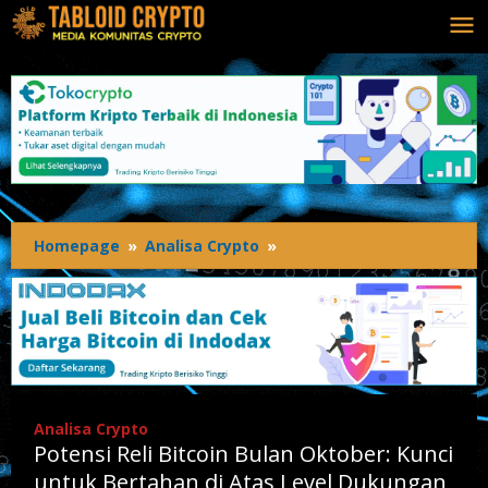
Lewati
ke
konten
Homepage
»
Analisa Crypto
»
Potensi
Reli
Bitcoin
Bulan
Oktober:
Kunci
untuk
Bertahan
Analisa Crypto
di
Potensi Reli Bitcoin Bulan Oktober: Kunci
Atas
Level
untuk Bertahan di Atas Level Dukungan