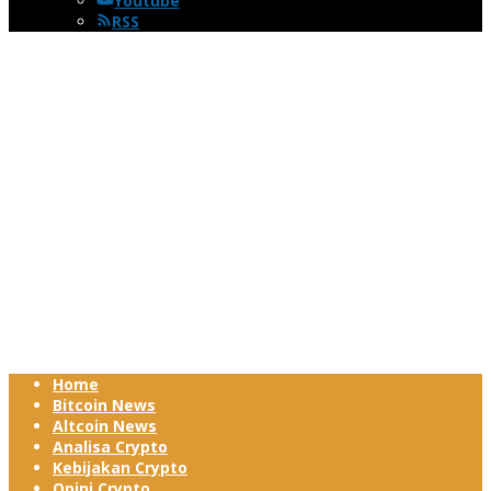
Youtube
RSS
Home
Bitcoin News
Altcoin News
Analisa Crypto
Kebijakan Crypto
Opini Crypto