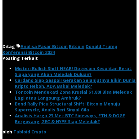
Ditag
Analisa Pasar Bitcoin
Bitcoin
Donald Trump
Konferensi Bitcoin 2024
Posting Terkait
Misteri Bullish Shift NEAR! Dogecoin Kesulitan Berat,
Siapa yang Akan Meledak Duluan?
Cardano Siap Gaspol! Gerakan Selanjutnya Bikin Dunia
Kripto Heboh, ADA Bakal Meledak?
Toncoin Mendekati Zona Krusial $1.80! Bisa Meledak
Lagi atau Langsung Ambruk?
Bond Rally Picu Structural Shift! Bitcoin Menuju
Supercycle, Analis Beri Sinyal Gila
Analisis Harga 23 Mei: BTC Sideways, ETH & DOGE
Bergoyang, ZEC & HYPE Siap Meledak?
oleh
Tabloid Crypto