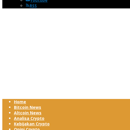
Youtube
RSS
Home
Bitcoin News
Altcoin News
Analisa Crypto
Kebijakan Crypto
Opini Crypto