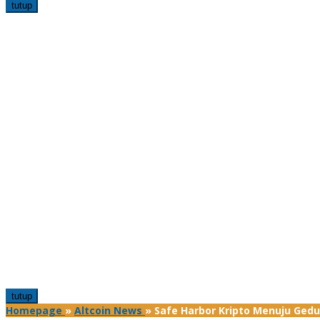
tutup
tutup
Homepage
»
Altcoin News
»
Safe Harbor Kripto Menuju Gedu