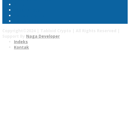
Bitcoin
Pasar Kripto
Tabloid Crypto
Harga Bitcoin
Copyright©2024 | Tabloid Crypto | All Rights Reserved |
Support By
Naga Developer
Indeks
Kontak