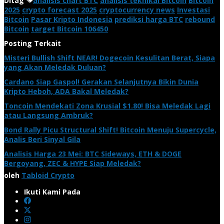
Ditag
analisis chart BTC
analisis teknikal Bitcoin
Bitcoin
2025
crypto forecast 2025
cryptocurrency news
Investasi
Bitcoin
Pasar Kripto Indonesia
prediksi harga BTC
rebound
Bitcoin
target Bitcoin 106450
Posting Terkait
Misteri Bullish Shift NEAR! Dogecoin Kesulitan Berat, Siapa
yang Akan Meledak Duluan?
Cardano Siap Gaspol! Gerakan Selanjutnya Bikin Dunia
Kripto Heboh, ADA Bakal Meledak?
Toncoin Mendekati Zona Krusial $1.80! Bisa Meledak Lagi
atau Langsung Ambruk?
Bond Rally Picu Structural Shift! Bitcoin Menuju Supercycle,
Analis Beri Sinyal Gila
Analisis Harga 23 Mei: BTC Sideways, ETH & DOGE
Bergoyang, ZEC & HYPE Siap Meledak?
oleh
Tabloid Crypto
Ikuti Kami Pada