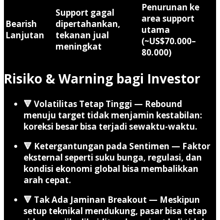
Penurunan ke
Support gagal
area support
Bearish
dipertahankan,
utama
Lanjutan
tekanan jual
(~US$70.000–
meningkat
80.000)
Risiko & Warning bagi Investor
🔻
Volatilitas Tetap Tinggi
— Rebound
menuju target tidak menjamin kestabilan:
koreksi besar bisa terjadi sewaktu-waktu.
🔻
Ketergantungan pada Sentimen
— Faktor
eksternal seperti suku bunga, regulasi, dan
kondisi ekonomi global bisa membalikkan
arah cepat.
🔻
Tak Ada Jaminan Breakout
— Meskipun
setup teknikal mendukung, pasar bisa tetap