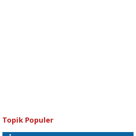
Dogecoin : D8ndXCX8S76Rp1iVcda5Zq96RT9q7eXbjX
Kami Juga Menerima Donasi Dalam Bentuk Dogecoin Untuk
Pengembangan Tabloid Crypto News.
Email : tabloidcrypto@gmail.com
Topik Populer
Mata Uang Kripto