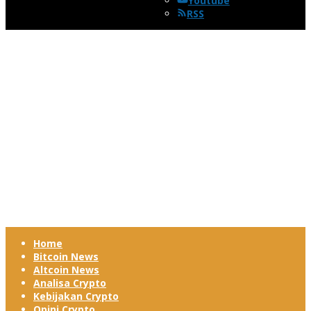
Youtube
RSS
Home
Bitcoin News
Altcoin News
Analisa Crypto
Kebijakan Crypto
Opini Crypto