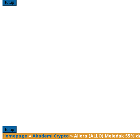
tutup
tutup
Homepage
»
Akademi Crypto
»
Allora (ALLO) Meledak 55% da