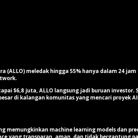
ora (ALLO)
meledak hingga
55%
hanya dalam 24 jam t
etwork.
capai
$6,8 juta
, ALLO langsung jadi buruan investor
 besar di kalangan komunitas yang mencari proyek AI
g memungkinkan machine learning models dan prediksi
ence yang transparan, aman, dan tidak bergantung pa