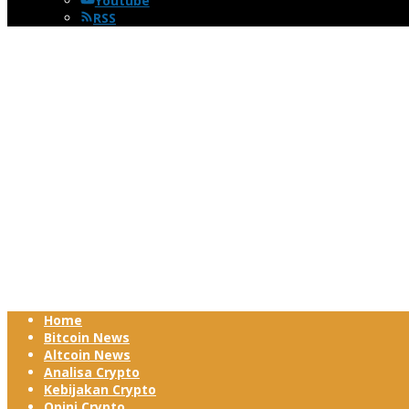
Youtube
RSS
Home
Bitcoin News
Altcoin News
Analisa Crypto
Kebijakan Crypto
Opini Crypto