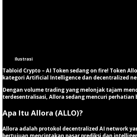
Ilustrasi
Tabloid Crypto
–
AI Token sedang on fire!
Token
All
kategori Artificial Intelligence dan decentralized n
Dengan volume trading yang melonjak tajam men
terdesentralisasi, Allora sedang mencuri perhatian
Apa Itu Allora (ALLO)?
Allora adalah protokol
decentralized AI network
yan
bertujuan menciptakan pasar prediksi dan intellig