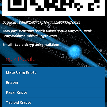
Dogecoin : D8ndXCX8S76Rp1iVcda5Zq96RT9q7eXbjX
Kami Juga Menerima Donasi Dalam Bentuk Dogecoin Untuk
Pengembangan Tabloid Crypto News.
Email : tabloidcrypto@gmail.com
Topik Populer
Mata Uang Kripto
Bitcoin
Pasar Kripto
Tabloid Crypto