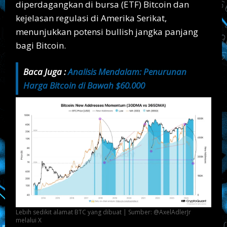
diperdagangkan di bursa (ETF) Bitcoin dan
kejelasan regulasi di Amerika Serikat,
menunjukkan potensi bullish jangka panjang
bagi Bitcoin.
Baca Juga :
Analisis Mendalam: Penurunan
Harga Bitcoin di Bawah $60.000
Lebih sedikit alamat BTC yang dibuat | Sumber: @AxelAdlerJr
melalui X