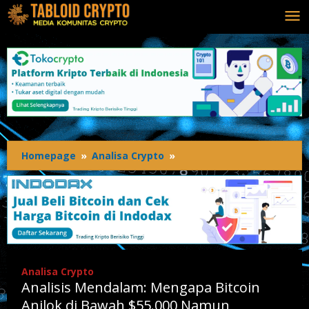
Lewati
ke
konten
Homepage
»
Analisa Crypto
»
Analisis
Mendalam:
Mengapa
Bitcoin
Anjlok
di
Bawah
$55.000
Analisa Crypto
Namun
Analisis Mendalam: Mengapa Bitcoin
Pedagang
Tidak
Anjlok di Bawah $55.000 Namun