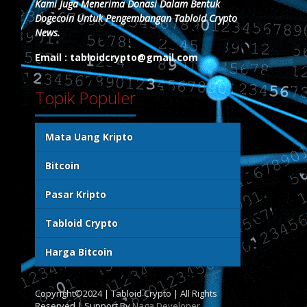
Kami Juga Menerima Donasi Dalam Bentuk
Dogecoin Untuk Pengembangan Tabloid Crypto
News.
Email : tabloidcrypto@gmail.com
Topik Populer
Mata Uang Kripto
Bitcoin
Pasar Kripto
Tabloid Crypto
Harga Bitcoin
Copyright©2024 | Tabloid Crypto | All Rights
Reserved | Support By
Naga Developer