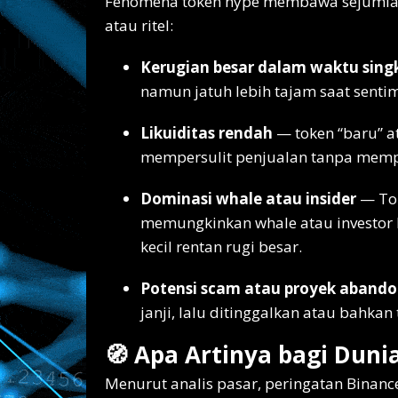
Fenomena token hype membawa sejumlah ri
atau ritel:
Kerugian besar dalam waktu sing
namun jatuh lebih tajam saat sent
Likuiditas rendah
— token “baru” at
mempersulit penjualan tanpa mempe
Dominasi whale atau insider
— Tok
memungkinkan whale atau investor 
kecil rentan rugi besar.
Potensi scam atau proyek aband
janji, lalu ditinggalkan atau bahkan
🧭 Apa Artinya bagi Duni
Menurut analis pasar, peringatan Binance