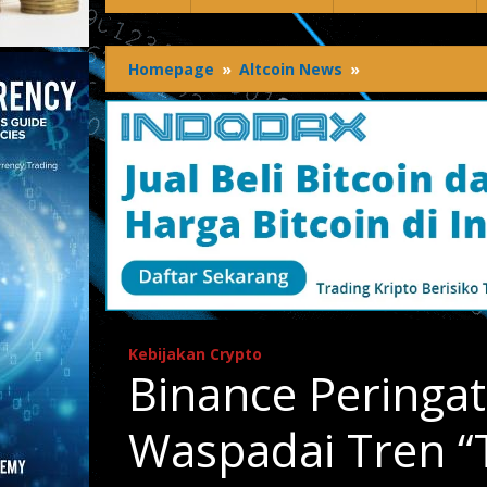
Homepage
»
Altcoin News
»
Binance
Peringatkan
Investor
Ritel:
Waspadai
Tren
“Token
Hype”
yang
Bisa
Hancurkan
Modal
Kebijakan Crypto
Binance Peringatk
Waspadai Tren “