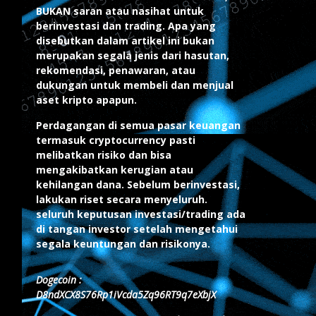
BUKAN saran atau nasihat untuk
berinvestasi dan trading. Apa yang
disebutkan dalam artikel ini bukan
merupakan segala jenis dari hasutan,
rekomendasi, penawaran, atau
dukungan untuk membeli dan menjual
aset kripto apapun.
Perdagangan di semua pasar keuangan
termasuk cryptocurrency pasti
melibatkan risiko dan bisa
mengakibatkan kerugian atau
kehilangan dana. Sebelum berinvestasi,
lakukan riset secara menyeluruh.
seluruh keputusan investasi/trading ada
di tangan investor setelah mengetahui
segala keuntungan dan risikonya.
Dogecoin :
D8ndXCX8S76Rp1iVcda5Zq96RT9q7eXbjX