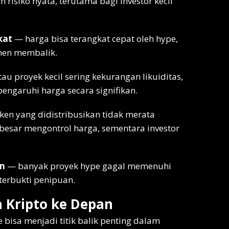
siko nyata, terutama bagi investor kecil
kat
— harga bisa terangkat cepat oleh hype,
imen membalik.
au proyek kecil sering kekurangan likuiditas,
ngaruhi harga secara signifikan.
en yang didistribusikan tidak merata
besar mengontrol harga, sementara investor
on
— banyak proyek hype gagal memenuhi
 terbukti penipuan.
a Kripto ke Depan
 bisa menjadi titik balik penting dalam