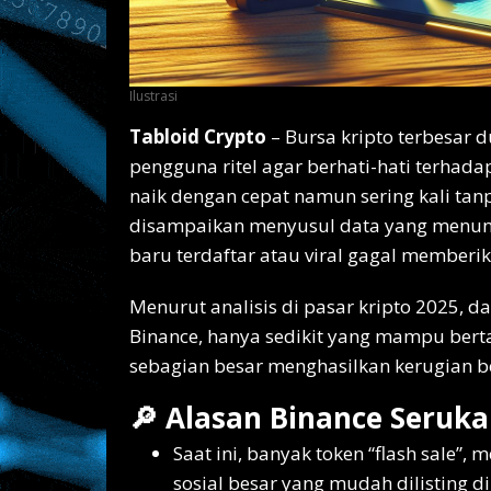
Ilustrasi
Tabloid Crypto
– Bursa kripto terbesar 
pengguna ritel agar berhati-hati terhada
naik dengan cepat namun sering kali tan
disampaikan menyusul data yang menunj
baru terdaftar atau viral gagal memberika
Menurut analisis di pasar kripto 2025, d
Binance, hanya sedikit yang mampu ber
sebagian besar menghasilkan kerugian bes
🔎 Alasan Binance Seruka
Saat ini, banyak token “flash sale”
sosial besar yang mudah dilisting di 