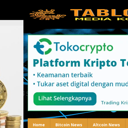
Lewati
ke
konten
Home
Bitcoin News
Altcoin News