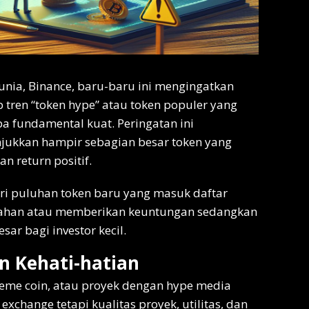
dunia, Binance, baru-baru ini mengingatkan
p tren “token hype” atau token populer yang
pa fundamental kuat. Peringatan ini
ukkan hampir sebagian besar token yang
n return positif.
ari puluhan token baru yang masuk daftar
tahan atau memberikan keuntungan sedangkan
ar bagi investor kecil.
n Kehati-hatian
, meme coin, atau proyek dengan hype media
exchange tetapi kualitas proyek, utilitas, dan