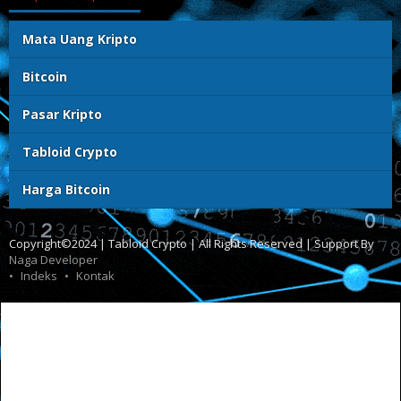
Mata Uang Kripto
Bitcoin
Pasar Kripto
Tabloid Crypto
Harga Bitcoin
Copyright©2024 | Tabloid Crypto | All Rights Reserved | Support By
Naga Developer
Indeks
Kontak