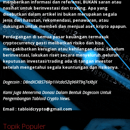
memberikan informasi dan referensi, BUKAN saran atau
nasihat untuk berinvestasi dan trading. Apa yang
disebutkan dalam artikel ini bukan merupakan segala
jenis dari hasutan, rekomendasi, penawaran, atau
dukungan untuk membeli dan menjual aset kripto apapun.
Perdagangan di semua pasar keuangan termasuk
cryptocurrency pasti melibatkan risiko dan bisa
mengakibatkan kerugian atau kehilangan dana. Sebelum
berinvestasi, lakukan riset secara menyeluruh. seluruh
keputusan investasi/trading ada di tangan investor
setelah mengetahui segala keuntungan dan risikonya.
Dogecoin : D8ndXCX8S76Rp1iVcda5Zq96RT9q7eXbjX
Kami Juga Menerima Donasi Dalam Bentuk Dogecoin Untuk
Pengembangan Tabloid Crypto News.
Email : tabloidcrypto@gmail.com
Topik Populer