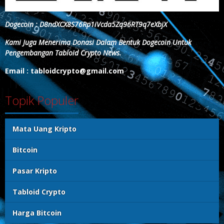
Dogecoin : D8ndXCX8S76Rp1iVcda5Zq96RT9q7eXbjX
Kami Juga Menerima Donasi Dalam Bentuk Dogecoin Untuk
Pengembangan Tabloid Crypto News.
Email : tabloidcrypto@gmail.com
Topik Populer
Mata Uang Kripto
Bitcoin
Pasar Kripto
Tabloid Crypto
Harga Bitcoin