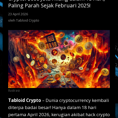
18
Paling Parah Sejak Februari 2025!
Hari,
Paling
23 April 2026
oleh
Parah
Tabloid
oleh
Tabloid Crypto
Crypto
Sejak
Februari
2025!
Ilustrasi
Tabloid Crypto
– Dunia cryptocurrency kembali
diterpa badai besar! Hanya dalam 18 hari
pertama April 2026, kerugian akibat hack crypto