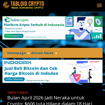
Lewati
ke
konten
Homepage
»
Altcoin News
»
Bulan
April
2026
Jadi
Neraka
untuk
Crypto:
$606
Opini Crypto
Juta
Bulan April 2026 Jadi Neraka untuk
Hilang
dalam
Crypto: $606 Juta Hilang dalam 18 Hari,