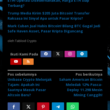
ETH! Operasi Disederhanakan, Harga ETH Siap
Terbang?
Trump Media Kirim $205 Juta Bitcoin! Transfer
Raksasa Ini Sinyal Apa untuk Pasar Kripto?
Mark Cuban Jual Habis Bitcoin! Bilang BTC Gagal Jadi
Safe Haven Asset, Pasar Kripto Diguncang
oleh
Tabloid Crypto
Ikuti Kami Pada
Navigasi
Pos sebelumnya
Pos berikutnya
Unibase Crypto Melonjak
Saham American Bitcoin
pos
Tajam: Apakah Ini
Meledak 12% Pasca-
Saatnya Masuk Pasar
Deploy 11.298 Mesin
Altcoin Baru?
Mining Canggih!