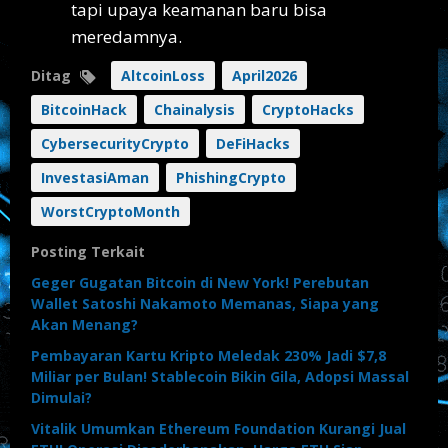
tapi upaya keamanan baru bisa
meredamnya.
Ditag
AltcoinLoss
April2026
BitcoinHack
Chainalysis
CryptoHacks
CybersecurityCrypto
DeFiHacks
InvestasiAman
PhishingCrypto
WorstCryptoMonth
Posting Terkait
Geger Gugatan Bitcoin di New York! Perebutan
Wallet Satoshi Nakamoto Memanas, Siapa yang
Akan Menang?
Pembayaran Kartu Kripto Meledak 230% Jadi $7,8
Miliar per Bulan! Stablecoin Bikin Gila, Adopsi Massal
Dimulai?
Vitalik Umumkan Ethereum Foundation Kurangi Jual