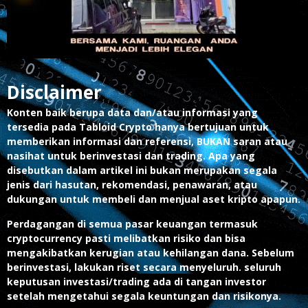
Disclaimer
Konten baik berupa data dan/atau informasi yang
tersedia pada Tabloid Crypto hanya bertujuan untuk
memberikan informasi dan referensi, BUKAN saran atau
nasihat untuk berinvestasi dan trading. Apa yang
disebutkan dalam artikel ini bukan merupakan segala
jenis dari hasutan, rekomendasi, penawaran, atau
dukungan untuk membeli dan menjual aset kripto apapun.
Perdagangan di semua pasar keuangan termasuk
cryptocurrency pasti melibatkan risiko dan bisa
mengakibatkan kerugian atau kehilangan dana. Sebelum
berinvestasi, lakukan riset secara menyeluruh. seluruh
keputusan investasi/trading ada di tangan investor
setelah mengetahui segala keuntungan dan risikonya.