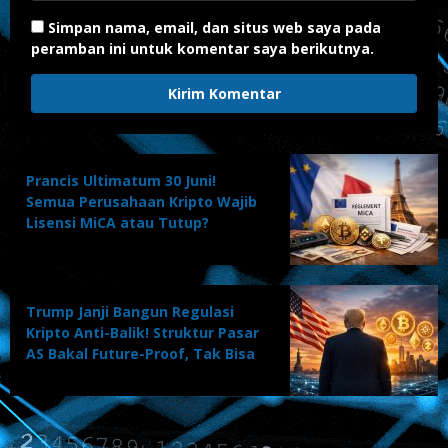
Simpan nama, email, dan situs web saya pada
peramban ini untuk komentar saya berikutnya.
Prancis Ultimatum 30 Juni!
Semua Perusahaan Kripto Wajib
Lisensi MiCA atau Tutup?
Trump Janji Bangun Regulasi
Kripto Anti-Balik! Struktur Pasar
AS Bakal Future-Proof, Tak Bisa
Dibalik Kritikus