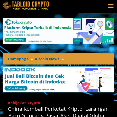
Lewati
ke
konten
Homepage
»
Altcoin News
»
China
Kembali
Perketat
Kripto!
Larangan
Baru
Guncang
Pasar
Kebijakan Crypto
Aset
China Kembali Perketat Kripto! Larangan
Digital
Global
Baru Guncang Pasar Aset Digital Global