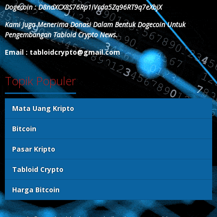
Dogecoin : D8ndXCX8S76Rp1iVcda5Zq96RT9q7eXbjX
Kami Juga Menerima Donasi Dalam Bentuk Dogecoin Untuk
Pengembangan Tabloid Crypto News.
Email : tabloidcrypto@gmail.com
Topik Populer
Mata Uang Kripto
Bitcoin
Pasar Kripto
Tabloid Crypto
Harga Bitcoin