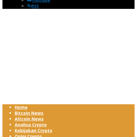
Youtube
RSS
Home
Bitcoin News
Altcoin News
Analisa Crypto
Kebijakan Crypto
Opini Crypto