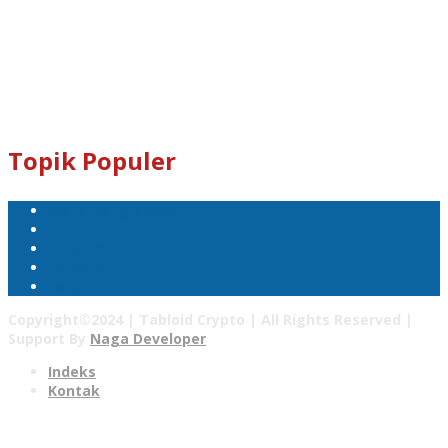
Dogecoin : D8ndXCX8S76Rp1iVcda5Zq96RT9q7eXbjX
Kami Juga Menerima Donasi Dalam Bentuk Dogecoin Untuk
Pengembangan Tabloid Crypto News.
Email : tabloidcrypto@gmail.com
Topik Populer
Mata Uang Kripto
Bitcoin
Pasar Kripto
Tabloid Crypto
Harga Bitcoin
Copyright©2024 | Tabloid Crypto | All Rights Reserved |
Support By
Naga Developer
Indeks
Kontak