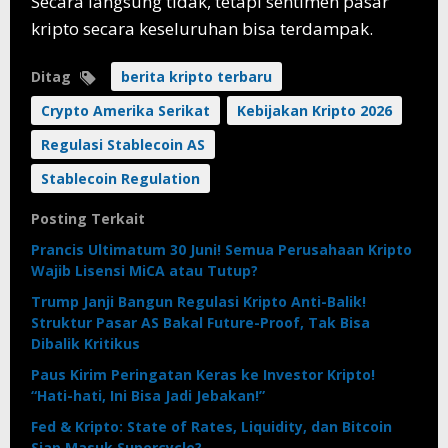
Secara langsung tidak, tetapi sentimen pasar
kripto secara keseluruhan bisa terdampak.
Ditag
berita kripto terbaru
Crypto Amerika Serikat
Kebijakan Kripto 2026
Regulasi Stablecoin AS
Stablecoin Regulation
Posting Terkait
Prancis Ultimatum 30 Juni! Semua Perusahaan Kripto
Wajib Lisensi MiCA atau Tutup?
Trump Janji Bangun Regulasi Kripto Anti-Balik!
Struktur Pasar AS Bakal Future-Proof, Tak Bisa
Dibalik Kritikus
Paus Kirim Peringatan Keras ke Investor Kripto!
“Hati-hati, Ini Bisa Jadi Jebakan!”
Fed & Kripto: State of Rates, Liquidity, dan Bitcoin
Siap Masuk Supercycle?