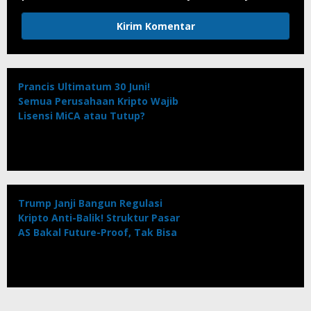
Prancis Ultimatum 30 Juni!
Semua Perusahaan Kripto Wajib
Lisensi MiCA atau Tutup?
Trump Janji Bangun Regulasi
Kripto Anti-Balik! Struktur Pasar
AS Bakal Future-Proof, Tak Bisa
Dibalik Kritikus