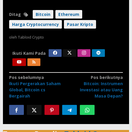
Ditag
Bitcoin
Ethereum
Harga Cryptocurrency
Pasar Kripto
oleh
Tabloid Crypto
Ikuti Kami Pada
Navigasi
Pos sebelumnya
Pos berikutnya
Ikuti Pergerakan Saham
Bitcoin: Instrumen
pos
Global, Bitcoin cs
Investasi atau Uang
Bergairah
Masa Depan?