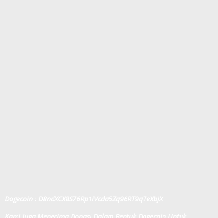
Dogecoin : D8ndXCX8S76Rp1iVcda5Zq96RT9q7eXbjX
Kami Juga Menerima Donasi Dalam Bentuk Dogecoin Untuk