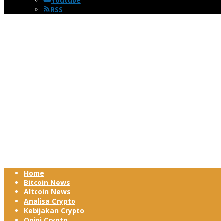
Youtube
RSS
Home
Bitcoin News
Altcoin News
Analisa Crypto
Kebijakan Crypto
Opini Crypto