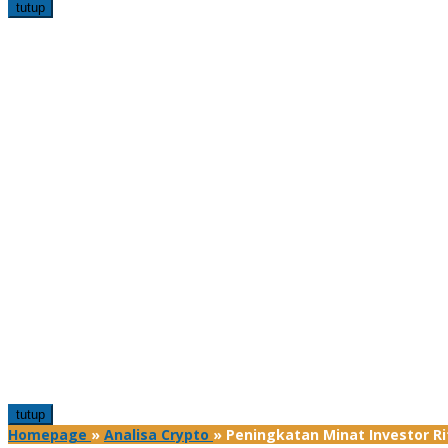
tutup
tutup
Homepage
»
Analisa Crypto
»
Peningkatan Minat Investor Ri