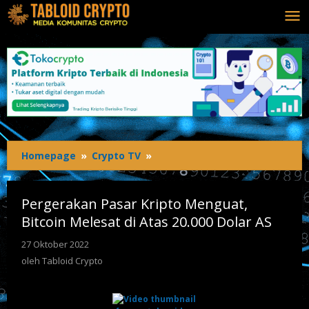
Lewati
ke
konten
Homepage
»
Crypto TV
»
Pergerakan
Pasar
Kripto
Menguat,
Pergerakan Pasar Kripto Menguat,
Bitcoin
Bitcoin Melesat di Atas 20.000 Dolar AS
Melesat
di
27 Oktober 2022
oleh
Atas
Tabloid
oleh
Tabloid Crypto
Crypto
20.000
Dolar
AS