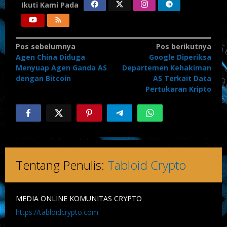
Ikuti Kami Pada
Navigasi
Pos sebelumnya
Pos berikutnya
Agen China Diduga
Google Diperiksa
pos
Menyuap Agen Ganda AS
Departemen Kehakiman
dengan Bitcoin
AS Terkait Data
Pertukaran Kripto
Tentang Penulis:
Tabloid Crypto
MEDIA ONLINE KOMUNITAS CRYPTO
https://tabloidcrypto.com