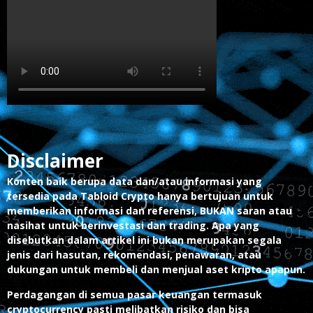
Disclaimer
Konten baik berupa data dan/atau informasi yang
tersedia pada Tabloid Crypto hanya bertujuan untuk
memberikan informasi dan referensi, BUKAN saran atau
nasihat untuk berinvestasi dan trading. Apa yang
disebutkan dalam artikel ini bukan merupakan segala
jenis dari hasutan, rekomendasi, penawaran, atau
dukungan untuk membeli dan menjual aset kripto apapun.
Perdagangan di semua pasar keuangan termasuk
cryptocurrency pasti melibatkan risiko dan bisa