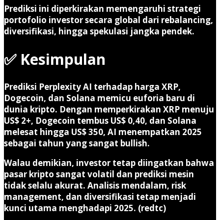
Prediksi ini diperkirakan memengaruhi strategi
portofolio investor secara global dari rebalancing,
diversifikasi, hingga spekulasi jangka pendek.
✅ Kesimpulan
Prediksi Perplexity AI terhadap harga
XRP,
Dogecoin, dan Solana
memicu euforia baru di
dunia kripto. Dengan memperkirakan XRP menuju
US$ 2+, Dogecoin tembus US$ 0,40, dan Solana
melesat hingga US$ 350, AI menempatkan 2025
sebagai tahun yang sangat bullish.
Walau demikian, investor tetap diingatkan bahwa
pasar kripto sangat volatil dan prediksi mesin
tidak selalu akurat. Analisis mendalam, risk
management, dan diversifikasi tetap menjadi
kunci utama menghadapi 2025. (redtc)