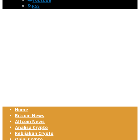
Youtube
RSS
Home
Bitcoin News
Altcoin News
Analisa Crypto
Kebijakan Crypto
Opini Crypto