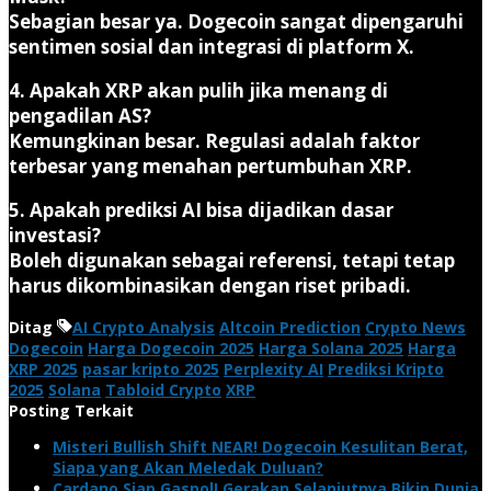
Sebagian besar ya. Dogecoin sangat dipengaruhi
sentimen sosial dan integrasi di platform X.
4. Apakah XRP akan pulih jika menang di
pengadilan AS?
Kemungkinan besar. Regulasi adalah faktor
terbesar yang menahan pertumbuhan XRP.
5. Apakah prediksi AI bisa dijadikan dasar
investasi?
Boleh digunakan sebagai referensi, tetapi tetap
harus dikombinasikan dengan riset pribadi.
Ditag
AI Crypto Analysis
Altcoin Prediction
Crypto News
Dogecoin
Harga Dogecoin 2025
Harga Solana 2025
Harga
XRP 2025
pasar kripto 2025
Perplexity AI
Prediksi Kripto
2025
Solana
Tabloid Crypto
XRP
Posting Terkait
Misteri Bullish Shift NEAR! Dogecoin Kesulitan Berat,
Siapa yang Akan Meledak Duluan?
Cardano Siap Gaspol! Gerakan Selanjutnya Bikin Dunia