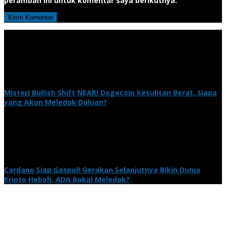
peramban ini untuk komentar saya berikutnya.
Misteri Bullish Shift NEAR! Dogecoin Kesulitan Berat, Siapa
yang Akan Meledak Duluan?
Cardano Siap Gaspol! Gerakan Selanjutnya Bikin Dunia
Kripto Heboh, ADA Bakal Meledak?