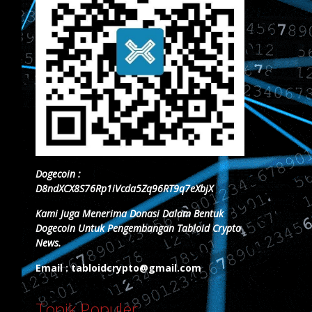
Dogecoin :
D8ndXCX8S76Rp1iVcda5Zq96RT9q7eXbjX
Kami Juga Menerima Donasi Dalam Bentuk
Dogecoin Untuk Pengembangan Tabloid Crypto
News.
Email : tabloidcrypto@gmail.com
Topik Populer