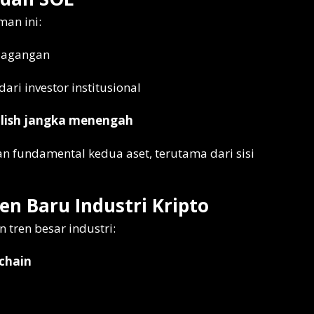
an ini:
dagangan
ri investor institusional
llish jangka menengah
an fundamental kedua aset, terutama dari sisi
ren Baru Industri Kripto
tren besar industri:
kchain