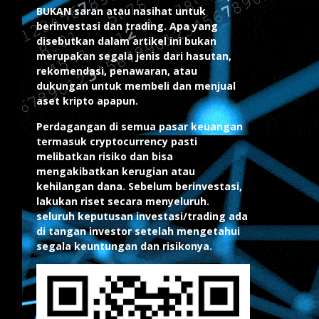
BUKAN saran atau nasihat untuk
berinvestasi dan trading. Apa yang
disebutkan dalam artikel ini bukan
merupakan segala jenis dari hasutan,
rekomendasi, penawaran, atau
dukungan untuk membeli dan menjual
aset kripto apapun.
Perdagangan di semua pasar keuangan
termasuk cryptocurrency pasti
melibatkan risiko dan bisa
mengakibatkan kerugian atau
kehilangan dana. Sebelum berinvestasi,
lakukan riset secara menyeluruh.
seluruh keputusan investasi/trading ada
di tangan investor setelah mengetahui
segala keuntungan dan risikonya.