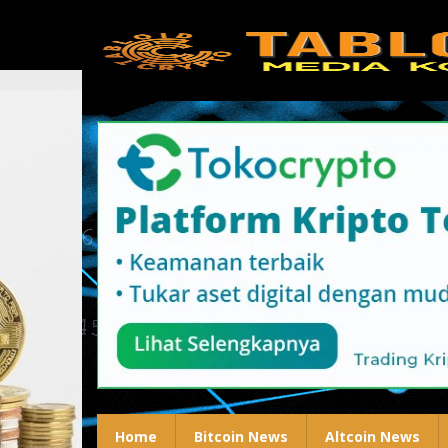
Lewati
ke
konten
Home
Bitcoin News
Altcoin News