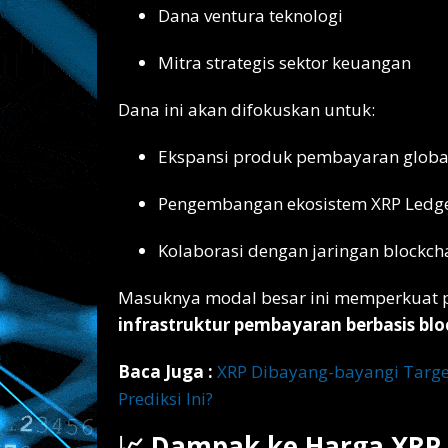
Dana ventura teknologi
Mitra strategis sektor keuangan
Dana ini akan difokuskan untuk:
Ekspansi produk pembayaran globa
Pengembangan ekosistem XRP Ledg
Kolaborasi dengan jaringan blockcha
Masuknya modal besar ini memperkuat po
infrastruktur pembayaran berbasis bl
Baca Juga :
XRP Dibayang-bayangi Target 
Prediksi Ini?
📈 Dampak ke Harga XRP