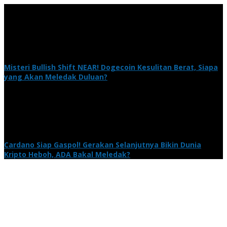
Misteri Bullish Shift NEAR! Dogecoin Kesulitan Berat, Siapa
yang Akan Meledak Duluan?
Cardano Siap Gaspol! Gerakan Selanjutnya Bikin Dunia
Kripto Heboh, ADA Bakal Meledak?