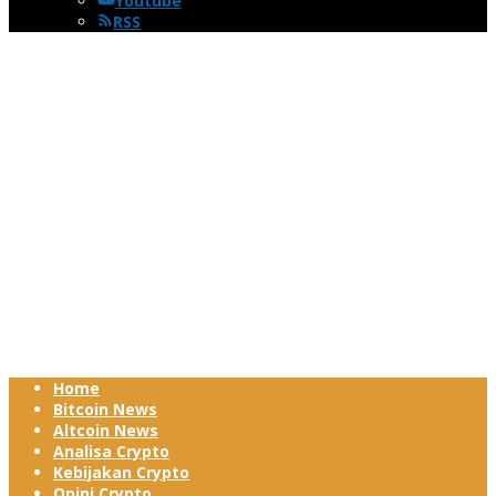
Youtube
RSS
Home
Bitcoin News
Altcoin News
Analisa Crypto
Kebijakan Crypto
Opini Crypto