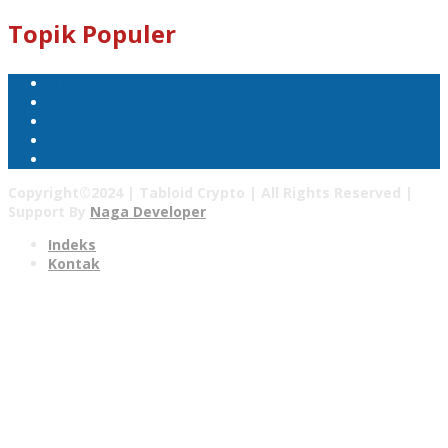
Topik Populer
Mata Uang Kripto
Bitcoin
Pasar Kripto
Tabloid Crypto
Harga Bitcoin
Copyright©2024 | Tabloid Crypto | All Rights Reserved |
Support By
Naga Developer
Indeks
Kontak