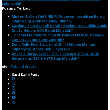
Solana
XRP
Posting Terkait
Misteri Bullish Shift NEAR! Dogecoin Kesulitan Berat,
Siapa yang Akan Meledak Duluan?
Cardano Siap Gaspol! Gerakan Selanjutnya Bikin Dunia
Kripto Heboh, ADA Bakal Meledak?
Toncoin Mendekati Zona Krusial $1.80! Bisa Meledak
Lagi atau Langsung Ambruk?
Bond Rally Picu Structural Shift! Bitcoin Menuju
Supercycle, Analis Beri Sinyal Gila
Analisis Harga 23 Mei: BTC Sideways, ETH & DOGE
Bergoyang, ZEC & HYPE Siap Meledak?
oleh
Tabloid Crypto
Ikuti Kami Pada