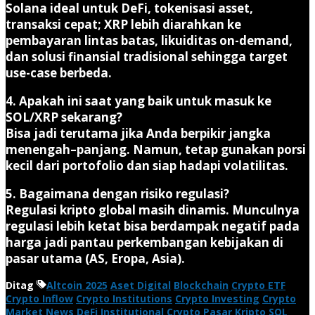
Solana ideal untuk DeFi, tokenisasi asset,
transaksi cepat; XRP lebih diarahkan ke
pembayaran lintas batas, likuiditas on-demand,
dan solusi finansial tradisional sehingga target
use-case berbeda.
4. Apakah ini saat yang baik untuk masuk ke
SOL/XRP sekarang?
Bisa jadi terutama jika Anda berpikir jangka
menengah–panjang. Namun, tetap gunakan porsi
kecil dari portofolio dan siap hadapi volatilitas.
5. Bagaimana dengan risiko regulasi?
Regulasi kripto global masih dinamis. Munculnya
regulasi lebih ketat bisa berdampak negatif pada
harga jadi pantau perkembangan kebijakan di
pasar utama (AS, Eropa, Asia).
Ditag
Altcoin 2025
Aset Digital
Blockchain
Crypto ETF
Crypto Inflow
Crypto Institutions
Crypto Investing
Crypto
Market News
DeFi
Institutional Crypto
Pasar Kripto
SOL