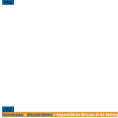
tutup
tutup
Homepage
»
Bitcoin News
»
Kepemilikan Bitcoin di AS Melon