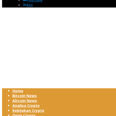
Youtube
RSS
Home
Bitcoin News
Altcoin News
Analisa Crypto
Kebijakan Crypto
Opini Crypto