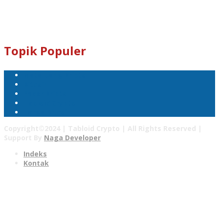
Kami Juga Menerima Donasi Dalam Bentuk Dogecoin Untuk
Pengembangan Tabloid Crypto News.
Email : tabloidcrypto@gmail.com
Topik Populer
Mata Uang Kripto
Bitcoin
Pasar Kripto
Tabloid Crypto
Harga Bitcoin
Copyright©2024 | Tabloid Crypto | All Rights Reserved |
Support By
Naga Developer
Indeks
Kontak