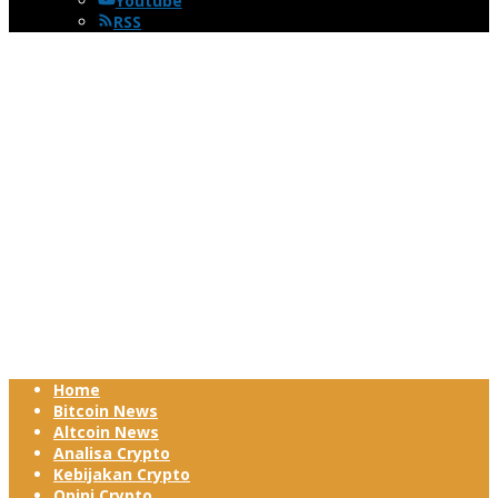
Youtube
RSS
Home
Bitcoin News
Altcoin News
Analisa Crypto
Kebijakan Crypto
Opini Crypto