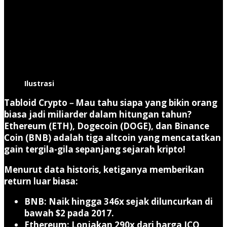
Ilustrasi
Tabloid Crypto
–
Mau tahu siapa yang bikin orang
biasa jadi miliarder dalam hitungan tahun?
Ethereum (ETH)
,
Dogecoin (DOGE)
, dan
Binance
Coin (BNB)
adalah tiga altcoin yang mencatatkan
gain tergila-gila sepanjang sejarah kripto!
Menurut data historis, ketiganya memberikan
return luar biasa:
BNB
: Naik hingga
346x
sejak diluncurkan di
bawah $2 pada 2017.
Ethereum
: Lonjakan
290x
dari harga ICO