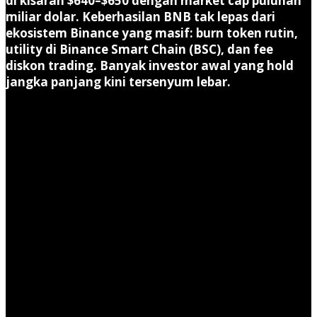
di kisaran $640–$650 dengan market cap puluhan
miliar dolar. Keberhasilan BNB tak lepas dari
ekosistem Binance yang masif: burn token rutin,
utility di Binance Smart Chain (BSC), dan fee
diskon trading. Banyak investor awal yang hold
jangka panjang kini tersenyum lebar.