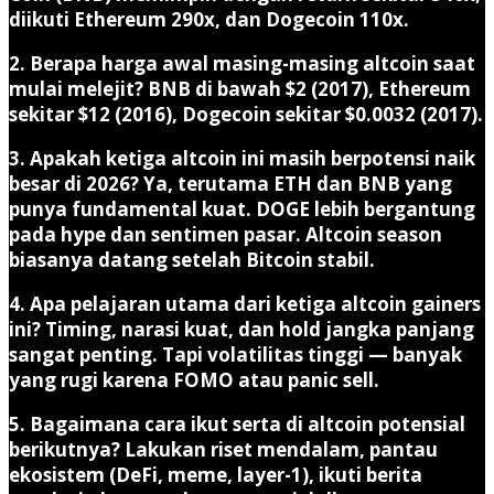
diikuti Ethereum
290x
, dan Dogecoin
110x
.
2. Berapa harga awal masing-masing altcoin saat
mulai melejit?
BNB di bawah $2 (2017), Ethereum
sekitar $12 (2016), Dogecoin sekitar $0.0032 (2017).
3. Apakah ketiga altcoin ini masih berpotensi naik
besar di 2026?
Ya, terutama ETH dan BNB yang
punya fundamental kuat. DOGE lebih bergantung
pada hype dan sentimen pasar. Altcoin season
biasanya datang setelah Bitcoin stabil.
4. Apa pelajaran utama dari ketiga altcoin gainers
ini?
Timing, narasi kuat, dan hold jangka panjang
sangat penting. Tapi volatilitas tinggi — banyak
yang rugi karena FOMO atau panic sell.
5. Bagaimana cara ikut serta di altcoin potensial
berikutnya?
Lakukan riset mendalam, pantau
ekosistem (DeFi, meme, layer-1), ikuti berita