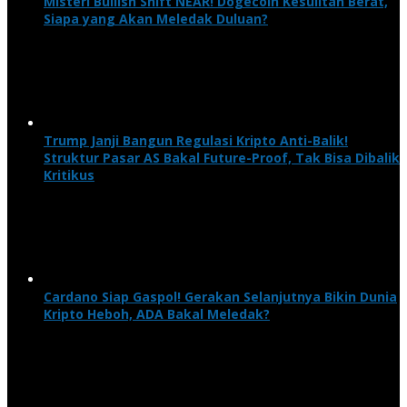
Misteri Bullish Shift NEAR! Dogecoin Kesulitan Berat,
Siapa yang Akan Meledak Duluan?
Trump Janji Bangun Regulasi Kripto Anti-Balik!
Struktur Pasar AS Bakal Future-Proof, Tak Bisa Dibalik
Kritikus
Cardano Siap Gaspol! Gerakan Selanjutnya Bikin Dunia
Kripto Heboh, ADA Bakal Meledak?