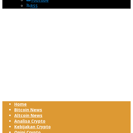
Youtube
RSS
Home
Bitcoin News
Altcoin News
Analisa Crypto
Kebijakan Crypto
Opini Crypto