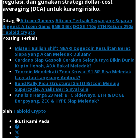
regulasi, dan gunakan strategi dollar-cost
averaging (DCA) untuk kurangi risiko.
Ditag
Altcoin Gainers
Altcoin Terbaik Sepanjang Sejarah
Biggest Altcoin Gains
BNB 346x
DOGE 110x
ETH Return 290x
Tabloid Crypto
Posting Terkait
Misteri Bullish Shift NEAR! Dogecoin Kesulitan Berat,
Siapa yang Akan Meledak Duluan?
Cardano Siap Gaspol! Gerakan Selanjutnya Bikin Dunia
Kripto Heboh, ADA Bakal Meledak?
Toncoin Mendekati Zona Krusial $1.80! Bisa Meledak
Lagi atau Langsung Ambruk?
Bond Rally Picu Structural Shift! Bitcoin Menuju
Supercycle, Analis Beri Sinyal Gila
Analisis Harga 23 Mei: BTC Sideways, ETH & DOGE
Bergoyang, ZEC & HYPE Siap Meledak?
oleh
Tabloid Crypto
Ikuti Kami Pada